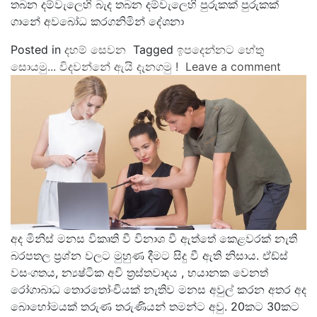
තබන දම්වැලෙහි බැද තබන දම්වැලෙහි පුරුකක් පුරුකක්
ගානේ අවබෝධ කරගනිමින් දේශනා
Posted in
දහම් සෙවන
Tagged
ඉපදෙන්නට හේතු
සොයමු... විදවන්නේ ඇයි දැනගමු !
Leave a comment
අද මිනිස් මනස විකෘති වී විනාශ වී ඇත්තේ කෙළවරක් නැති
බරපතල ප්‍රශ්න වලට මුහුණ දීමට සිදු වී ඇති නිසාය. ඒඩ්ස්
වසංගතය, න්‍යෂ්ටික අවි ත්‍රස්තවාදය , භයානක වෙනත්
රෝගාබාධ තොරතෝංචියක් නැතිව මනස අවුල් කරන අතර අද
බොහෝමයක් තරුණ තරුණියන් තමන්ට අවු. 20කට 30කට