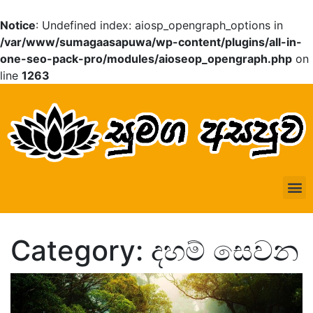
Notice
: Undefined index: aiosp_opengraph_options in
/var/www/sumagaasapuwa/wp-content/plugins/all-in-
one-seo-pack-pro/modules/aioseop_opengraph.php
on
line
1263
Category: දහම් සෙවන