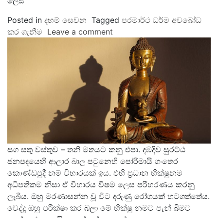
ලෙස
Posted in
දහම් සෙවන
Tagged
පරමාර්ථ ධර්ම අවබෝධ
කර ගැනීම
Leave a comment
සග සතු වස්තුව – තනි මතයට කනු එපා. දඹදිව සුරට්‍ඨ
ජනපදයෙහි ආලාර බාල පටුනෙහි පෝරිමායි ගංතෙර
කොණ්ඩපුදී නම් විහාරයක් ඉය. එහි ප්‍රධාන භික්ෂුනම
අධිපතිකම නිසා ඒ විහාරය විෂම ලෙස පරිහරණය කරනු
ලැබීය. ඔහු මරණාසන්න වූ විට දරුණු රෝගයක් හටගත්තේය.
වෙද්දු ඔහු පරීක්ෂා කර බලා මේ භික්ෂු නමට පැන් බීමට