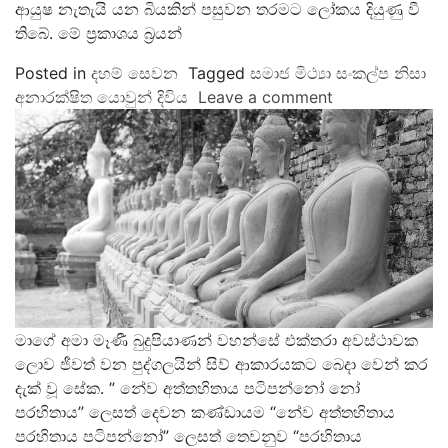
ආයුෂ නැතැයි යන බියකින් පසුවන තරමට ලෝකය දියුණු වී
තිබේ. මේ ප්‍රකාශය බ්‍රයන්
Posted in
දහම් සෙවන
Tagged
සමාජ මිථ්‍යා සංකල්ප නිසා
අනාරක්ෂිත යොවුන් දිවිය
Leave a comment
මාගේ අමා මෑණී බුදුපියාණන් වහන්සේ එක්තරා අවස්ථාවක
ලොව ජීවත් වන පුද්ගලයින් සිව් ආකාරයකට බෙදා වෙන් කර
දැක් වූ සේක. ” නේව අත්තහිතාය පටිපන්නෝ නෝ
පරහිතාය” ලෙසත් දෙවන කණ්ඩායම “නේව අත්තහිතාය
පරහිතාය පටිපන්නෝ” ලෙසත් තෙවනුව “පරහිතාය