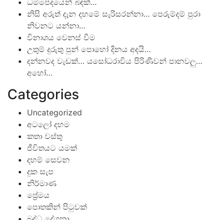
ධම්මපදයෙන් බිඳක්…
නිසි අරුත් දැන දහමේ සැරිසරන්නා… පෙරුම්දම් පුරා
නිවනට යන්නා…
විනාශය වෙනස් වීම
උතුම් දුරුතු පුන් පොහෝ දිනය අදයි…
දන්නවද වැඩක්… යසෝධරාවිය පිරිණිවන් පානවලු…
අහෝ…
Categories
Uncategorized
අටලෝ දහම
කතා වස්තු
ජීවිතයට යමක්
දහම් සෙවන
දුක සැප
නිර්මාණ
ප්‍රේමය
පොතකින් පිටුවක්
බුද්ධ දේශනා