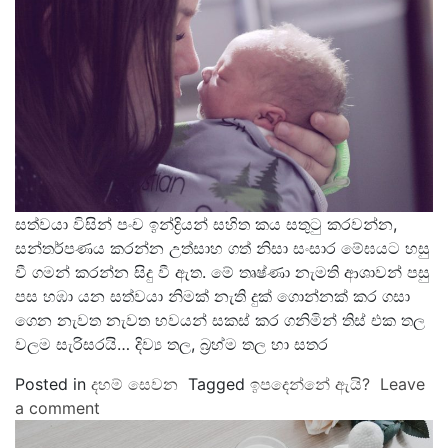
සත්වයා විසින් පංච ඉන්ද්‍රියන් සහිත කය සතුටු කරවන්න,
සන්තර්පණය කරන්න උත්සාහ ගත් නිසා සංසාර මේඝයට හසු
වී ගමන් කරන්න සිදු වී ඇත. මේ තෘෂ්ණා නැමති ආශාවන් පසු
පස හඹා යන සත්වයා නිමක් නැති දුක් ගොන්නක් කර ගසා
ගෙන නැවත නැවත භවයන් සකස් කර ගනිමින් තිස් එක තල
වලම සැරිසරයි… දිව්‍ය තල, බ්‍රහ්ම තල හා සතර
Posted in
දහම් සෙවන
Tagged
ඉපදෙන්නේ ඇයි?
Leave
a comment