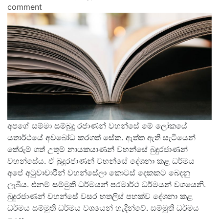
comment
අපගේ සම්මා සම්බුදු රජාණන් වහන්සේ මේ ලෝකයේ
යතාර්ථයේ අවබෝධ කරගත් සේක. ඇත්ත ඇති සැටියෙන්
තේරුම් ගත් උතුම් නායකයාණන් වහන්සේ බුදුරජාණන්
වහන්සේය. ඒ බුදුරජාණන් වහන්සේ දේශනා කළ ධර්මය
අපේ අටුවාචාරීන් වහන්සේලා කොටස් දෙකකට බෙදනු
ලැබීය. එනම් සම්මුති ධර්මයන් පරමාර්ථ ධර්මයන් වශයෙනි.
බුදුරජාණන් වහන්සේ වසර හතලිස් පහක්ව දේශනා කළ
ධර්මය සම්මුති ධර්මය වශයෙන් හැදින්වේ. සම්මුති ධර්මය