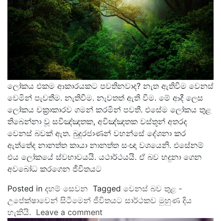
ලෝකය එකම ආකාරයකට පවතිනවාද? නැත ඇතිවීම වෙනස්
වෙමින් පැවතීම. නැතිවීම. නැවතත් ඇති වීම. මේ ආදී ලෙස
ලෝකය චක්‍රාකාරව ගමන් කරමින් පවතී. එසේම ලෝකය තුළ
තිබෙන්නා වූ සවිඤ්ඤතක, අවිඤ්ඤතක වස්තූන් අතරද
වෙනස් බවක් ඇත. බුදුරජාණන් වහන්සේ දේශනා කර
ඇත්තේද නානත්ත කායා නානත්ත සංඥා වශයෙනි. එසේනම්
එය ලෝකයේ ස්වභාවයයි. යථාර්ථයයි. ඒ බව හදුනා ගෙන
අවබෝධ කරගෙන ජීවිතයට
Posted in
දහම් සෙවන
Tagged
වෙනස් බව තුළ -
උපේක්ෂාවෙන් සිටීමෙන් ජීවිතයට සාර්ථකව මුහුණ දිය
හැකියි.
Leave a comment