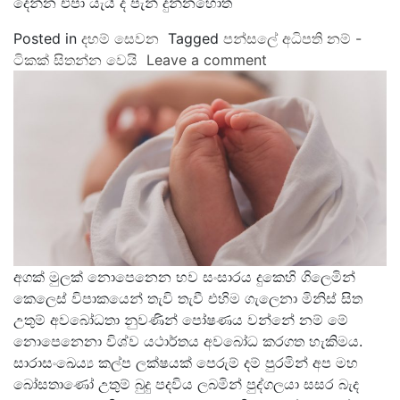
දෙන්න එපා යැයි ද පැන් දුන්නහොත්
Posted in
දහම් සෙවන
Tagged
පන්සලේ අධිපති නම් -
ටිකක් සිතන්න වෙයි
Leave a comment
අගක් මුලක් නොපෙනෙන භව සංසාරය දුකෙහි ගිලෙමින්
කෙලෙස් විපාකයෙන් තැවි තැවී එහිම ගැලෙනා මිනිස් සිත
උතුම් අවබෝධතා නුවණින් පෝෂණය වන්නේ නම් මේ
නොපෙනෙනා විශ්ව යථාර්තය අවබෝධ කරගත හැකිමය.
සාරාසංඛෙය්‍ය කල්ප ලක්ෂයක් පෙරුම් දම් පුරමින් අප මහ
බෝසතාණෝ උතුම් බුදු පදවිය ලබමින් පුද්ගලයා සසර බැද