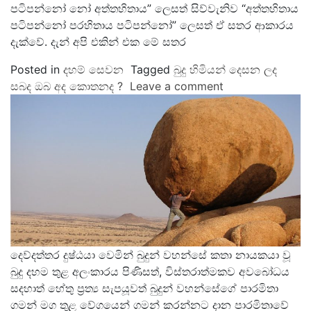
පටිපන්නෝ නෝ අත්තහිතාය” ලෙසත් සිව්වැනිව “අත්තහිතාය
පටිපන්නෝ පරහිතාය පටිපන්නෝ” ලෙසත් ඒ සතර ආකාරය
දැක්වේ. දැන් අපි එකින් එක මේ සතර
Posted in
දහම් සෙවන
Tagged
බුදු හිමියන් දෙසන ලද
සබද ඔබ අද කොතනද ?
Leave a comment
දෙව්දත්තර දුෂ්ඨයා වෙමින් බුදුන් වහන්සේ කතා නායකයා වූ
බුදු දහම තුළ අලංකාරය පිණිසත්, විස්තරාත්මකව අවබෝධය
සදහාත් හේතු ප්‍රත්‍ය සැපයූවත් බුදුන් වහන්සේගේ පාරමිතා
ගමන් මග තුළ වේගයෙන් ගමන් කරන්නට දාන පාරමිතාවේ