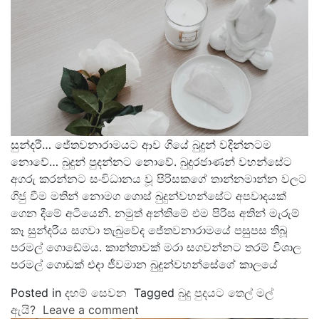
සුන්දරී… ජේතවනාරාමයට ආව ගියේ බුදුන් වදින්නටම
නොවේ… බුදුන් පුදන්නට නොවේ. බුදුරජාණන් වහන්සේට
අගරු කරන්නට සංවිධානය වූ පිරිසකගේ තාන්නමාන්න වලට
ගිජු වීම මතින් නොමග ගොස් බුදුන්වහන්සේට අපවාදයක්
ගෙන දීමේ අටියෙනි. නමුත් අන්තිමේ එම පිරිස අතින් මැරුම්
කෑ සුන්දරිය සගවා තැබුවේද ජේතවනාරාමයේ පසුපස තිබූ
පරමල් ගොඩේමය. කාන්තාවක් මරා සගවන්නට තරම් විශාල
පරමල් ගොඩක් එදා ජීවමාන බුදුන්වහන්සේගේ කාලයේ
Posted in
දහම් සෙවන
Tagged
බුදු පුදයට තෙල් මල්
ඇයි?
Leave a comment