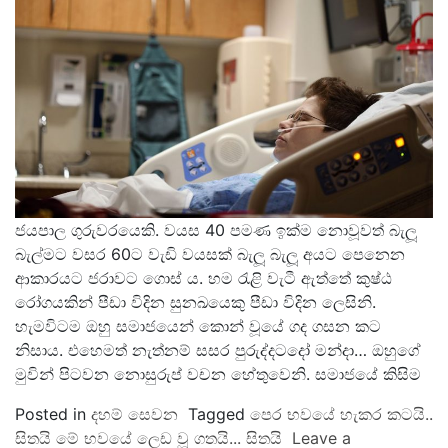
ජයපාල ගුරුවරයෙකි. වයස 40 පමණ ඉක්ම නොවූවත් බැලූ
බැල්මට වසර 60ට වැඩි වයසක් බැලූ බැලූ අයට පෙනෙන
ආකාරයට ජරාවට ගොස්‍ ය. හම රැළි වැටී ඇත්තේ කුෂ්ඨ
රෝගයකින් පීඩා විදින සුනඛයෙකු පීඩා විදින ලෙසිනි.
හැමවිටම ඔහු සමාජයෙන් කොන් වූයේ ගද ගසන කට
නිසාය. එහෙමත් නැත්නම් සසර පුරුද්දටදෝ මන්දා… ඔහුගේ
මුවින් පිටවන නොසුරුප් වචන හේතුවෙනි. සමාජයේ කිසිම
Posted in
දහම් සෙවන
Tagged
පෙර භවයේ හැකර කටයි..
සිතයි මේ භවයේ ලෙඩ වූ ගතයි... සිතයි
Leave a