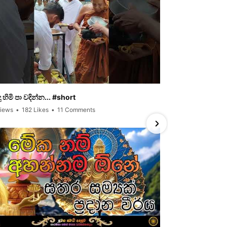
දු හිමි පා වදින්න... #short
නවම් පෝය අදයි
Views
•
182 Likes
•
11 Comments
587 Views
•
23 L