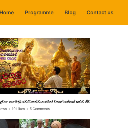
Home
Programme
Blog
Contact us
ුදුවන මෛත්‍රී බෝධිසත්වයාණන් වහන්සේගේ සළුව ජීවමානව වැඩ සිටින පින්බි
සිළුමිණි සෑය #sh
iews
•
19 Likes
•
5 Comments
361 Views
•
20 L