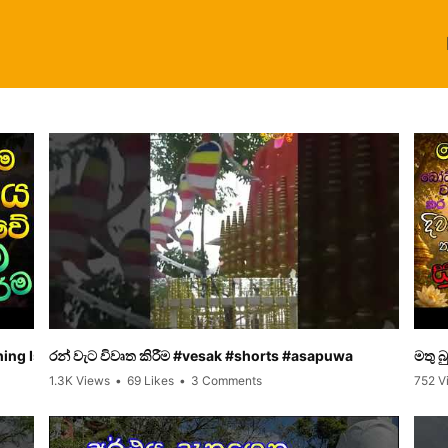
hing Is Karma – The Five Niyama Dhammas Explained
රන් වැට විවෘත කිරීම #vesak #shorts #asapuwa
මතු බ
1.3K Views
•
69 Likes
•
3 Comments
752 V