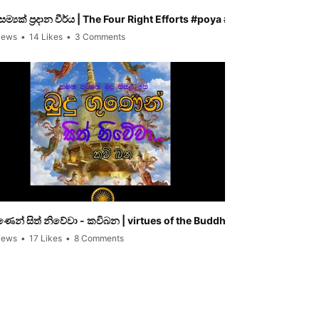
ම්‍යක් ප්‍රදාන වීර්ය | The Four Right Efforts #poya #bana #bosath
උදෑසන බුද්ධ පූජ
iews
•
14 Likes
•
3 Comments
434 Views
•
18 L
ගුණෙන් සිත් නිවේවා - කවිබන | virtues of the Buddha
සසර මඟම අවධි ක
iews
•
17 Likes
•
8 Comments
452 Views
•
25 L