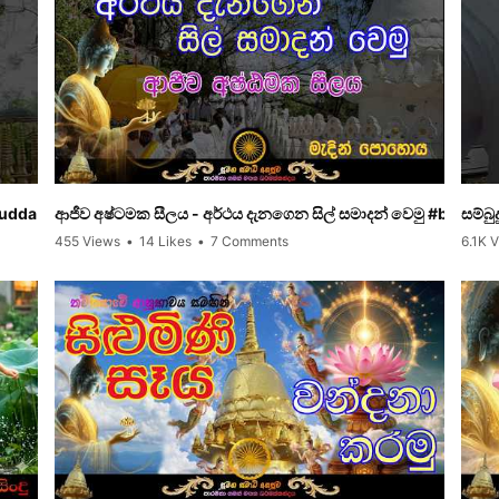
udda #asapuwa #shorts
ආජීව අෂ්ටමක සීලය - අර්ථය දැනගෙන සිල් සමාදන් වෙමු #bana
සම්බු
455 Views
•
14 Likes
•
7 Comments
6.1K 