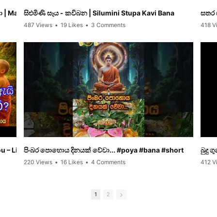
| May everyone's wishes be fulfilled today
සිළුමිණි සෑය - කවිබන | Silumini Stupa Kavi Bana
සතර ස
487 Views
•
19 Likes
•
3 Comments
418 V
you – Listen carefully #sumagaasapuwa #poya #bana
පිංබර පොහොය දිනයක් වේවා... #poya #bana #short
බුදු 
220 Views
•
16 Likes
•
4 Comments
412 V
1
2