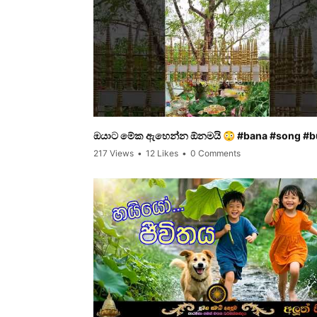
ඔයාට මේක ඇහෙන්න ඕනමයි 😳 #bana #song #b
217 Views
•
12 Likes
•
0 Comments