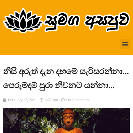
නිසි අරුත් දැන දහමේ සැරිසරන්නා…
පෙරුම්දම් පුරා නිවනට යන්නා…
February 17, 2021
6:57 pm
No Comments