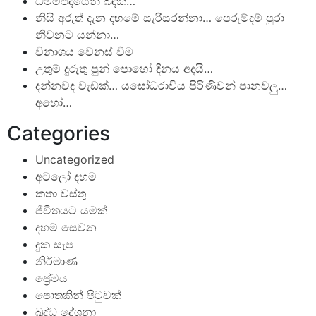
ධම්මපදයෙන් බිඳක්…
නිසි අරුත් දැන දහමේ සැරිසරන්නා… පෙරුම්දම් පුරා
නිවනට යන්නා…
විනාශය වෙනස් වීම
උතුම් දුරුතු පුන් පොහෝ දිනය අදයි…
දන්නවද වැඩක්… යසෝධරාවිය පිරිණිවන් පානවලු…
අහෝ…
Categories
Uncategorized
අටලෝ දහම
කතා වස්තු
ජීවිතයට යමක්
දහම් සෙවන
දුක සැප
නිර්මාණ
ප්‍රේමය
පොතකින් පිටුවක්
බුද්ධ දේශනා