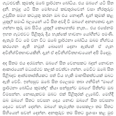
ගැටළුවකි. කුමක්ද ඔබේ ප්‍රාර්ථනා බෝධිය. එය ඔබගේ යටි සිත
දනී. නමුදු යටි සිත මෝහයේ කඩතුරාවෙන් වසා නිරතුරුව
උඩුසිත සමග කටයුතු කරන ඔබ එය නොදනී. දැන් කුමක් කළ
යුතුද? සමාධි බලයෙන් යටි සිත අවදි වී ඔබගේ අනන්‍යතාව දැන
ගන්නා තුරු ඔබ සිටිය යුතුද? කොහෙත්ම නැත… එය එසේනම්
ඉහත ගැටළුවට පිළිතුරු දිය හැක්කේ භාවනා යෝගීන්ට පමණි.
ඇතැම් විට මේ වන විට ඔබේ ප්‍රාර්ථනා බෝධිය ඔබම නිශ්චය
කරගෙන ඇති නමුත් බොහෝ දෙනා ඇත්තේ ඒ ගැන
අවිනිශ්චිතභාවයකිනි. දැන් ඒ අවිනිශ්චිතභාවයෙන් අපි මිදෙමු.
අද සිතම එය අරඹන්න. ඔබගේ සිත වෙනසකට බදුන් නොවන
ආකාරයෙන් මධ්‍යස්ථව කලක් පවත්වා ගන්න. මෙවිට ඔබේ සිත
පිළිබදව ආත්මතෘප්තියකට පත් විය හැකි මානසිකත්වයක් ඔබට
ඇති වේවි. ඉන්පසුව ඔබේ සිත එලෙසම තබා ගනිමින් “මාගේ
ප්‍රාර්ථනා බෝධිය කුමක්ද” කියා සන්සුන්ව ඔබගේ සිතින්ම ඔබ
විමසන්න. නොසැකවම ඔබට එක් පිළිතුරක් ලැබේවි. මෙහිදී
ඔබ ඔබගේ සිතට පවසන දෙය නොව ඔබගේ සිත පවසනා
දෙයට සවන් දෙන්න. ඔබගේ කැමැත්ත පසෙකලා තම සිතට
සිහියෙන් සවන් දෙන්න. අනතුරුව තම සිතට ප්‍රශංසා කළ මුළු