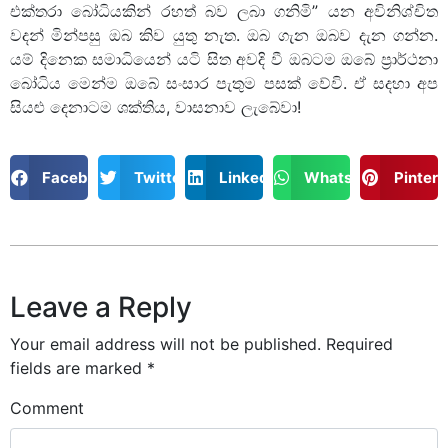
එක්තරා බෝධියකින් රහත් බව ලබා ගනිමි” යන අවිනිශ්චිත
වදන් මින්පසු ඔබ කිව යුතු නැත. ඔබ ගැන ඔබව දැන ගන්න.
යම් දිනෙක සමාධියෙන් යටි සිත අවදි වී ඔබටම ඔබේ ප්‍රාර්ථනා
බෝධිය මෙන්ම ඔබේ සංසාර පැතුම පසක් වේවි. ඒ සදහා අප
සියළු දෙනාටම ශක්තිය, වාසනාව ලැබේවා!
Facebook
Twitter
LinkedIn
WhatsApp
Pintere
Leave a Reply
Your email address will not be published.
Required
fields are marked
*
Comment