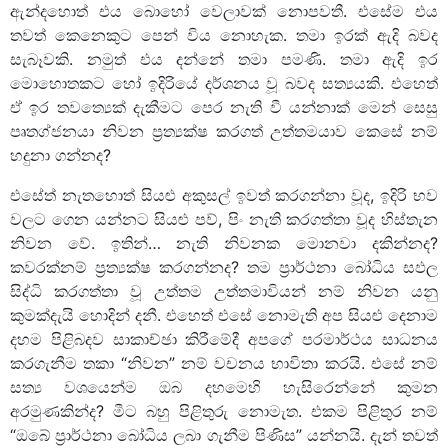
ඇන්දහොත් එය බොහෝ වෙලාවක් නොපවතී. එසේම එය
තවත් කෙනෙකුට පෙන් විය නොහැක. තමා ඉරක් ඇදි බවද
සැබෑවකි. නමුත් එය දන්නේ තමා පමණි. තමා ඇදි ඉර
මොහොතකට හෝ ඉදිරියේ දර්ශනය වූ බවද සත්‍යයකි. එහෙත්
ඒ ඉර තවත්‍යෙක් දැකීමට පෙර නැති වී යන්නාක් මෙන් සෙසු
පෘතග්ජනයා නිවන ප්‍රත්‍යක්ෂ කරගත් උත්තමයාව කෙසේ නම්
හදුනා ගන්නද?
එසේත් නැතහොත් සියළු අකුසල් ඉවත් කරගන්නා වූද, ඉදිරි භව
වලට ගෙන යන්නට සියළු පව්, පිං නැති කරගත්තා වූද හිස්තැන
නිවන වේ. ඉතින්… නැති නිවනක මොනවා දකින්නද?
කවරක්නම් ප්‍රත්‍යක්ෂ කරගන්නද? තම ප්‍රාර්ථනා බෝධිය සඵල
සිද්ධි කරගත්තා වූ උත්තම උත්තමාවියන් නම් නිවන යනු
කුමක්දැයි හොදින් දනී. එහෙත් එසේ නොමැති අප සියළු දෙනාම
දහම පිළිබදව සාකාච්ඡා කිරීමේදී අපගේ පරමාර්ථය සාධනය
කරගැනීම තකා “නිවන” නම් වචනය භාවිතා කරයි. එසේ නම්
සත්‍ය වශයෙන්ම ඔබ දහමෙහි හැසිරෙන්නේ කුමන
අරමුණකින්ද? මීට බහු පිළිතුරු නොමැත. එකම පිළිතුර නම්
“ඔබේ ප්‍රාර්ථනා බෝධිය ලබා ගැනීම පිණිස” යන්නයි. දැන් තවත්