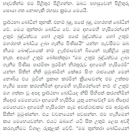
හදවතින්ම එම පිළිතුර පිළිගන්න. ඔබට පහසුවෙන් පිළිතුරු
සොයා ගත නොහැකි රහස්‍ය ක්‍රමය මෙයයි.
ප්‍රාර්ථනා බෝධීන් තුනකි. එනම් බුදු, පසේ බුදු, මහරහත් බෝධීන්
වේ. මෙය තුන්තරා බෝධිය වේ. මම දහමෙහි හැසිරෙන්නේ
උතුම් බුද්ධත්වය හෝ උතුම් පසේ බුද්ධත්වය හෝ උතුම්
මහරහත් බෝධිය ලබා ගැනීම පිණිස‍යි” යන්න පැවසීමට ඔබ
නියම බෞද්ධ‍යෙක් නම් ලැජ්ජාවෙන් බියෙන් පැකිළිය යුතු
නැත. අපගේ උතුම් බෝසත්තුමා “මම උතුම් බුද්ධත්වය ලබා
ගැනීම පිණිස පාරමිතා පුරමින් නිරතුරුව දහමෙහි හැසිරෙමි”
යන්න සිතින් නිති මුමුණමින් කේෂර සිංහ රාජයෙක් මෙන්
නොබිය එය මුවින් ප්‍රකාශ කරමින් ක්‍රියාවෙන්ද එම උත්තම
හැගීම සපත කරගනිමින් දහමෙහි හැසිරෙන්නේ නම් ඒ උතුම්
මග ගත්තා වූ අපද ප්‍රාර්ථනා බෝධියද නිසි සිහිපත් කරගනිමින්
තිදොර මෙහෙයවා දහමෙහි හැසිරිය යුතු නොවේද? ඔබ තිදොර
මෙහෙයවා දහමෙහි හැසිරෙන සෑම අවස්ථාවකම එම අරමුණ
සිතින් මුමුණන්න. එය වචනයෙන් පවසන්න. එම හැගීමෙන්
කය මෙහෙයවන්න. එයට ඔබගේ යටි සිත උතුම් ලෙස අවදි
කරගැනීමට විශාල රුකුලක් වේවි. “මම තුන්තරා බෝධියෙන්