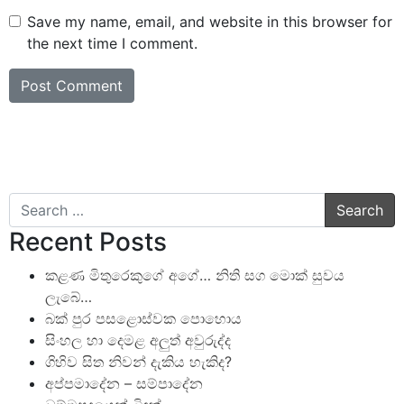
Save my name, email, and website in this browser for
the next time I comment.
Search
Recent Posts
කළණ මිතුරෙකුගේ අගේ… නිති සග මොක් සුවය
ලැබේ…
බක් පුර පසළොස්වක පොහොය
සිංහල හා දෙමළ අලුත් අවුරුද්ද
ගිහිව සිත නිවන් දැකිය හැකිද?
අප්පමාදේන – සම්පාදේන