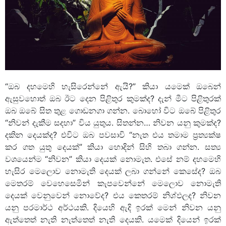
“ඔබ දහමෙහි හැසිරෙන්නේ ඇයි?” කියා යමෙක් ඔබෙන්
ඇසුවහොත් ඔබ ඊට දෙන පිළිතුර කුමක්ද? දැන් මීට පිළිතුරක්
ඔබ ඔබේ සිත තුළ ගොඩනගා ගන්න. බොහෝ විට ඔබේ පිළිතුර
“නිවන් දැකීම සදහා” විය යුතුය. සිතන්න… නිවන යනු කුමක්ද?
දකින දෙයක්ද? එවිට ඔබ පවසාවි “නැත එය තමාම ප්‍රත්‍යක්ෂ
කර ගත යුතු දෙයක්” කියා හොදින් සිහි තබා ගන්න. සත්‍ය
වශයෙන්ම “නිවන” කියා දෙයක් නොමැත. එසේ නම් දහමෙහි
හැසිර මෙලොව නොමැති දෙයක් ලබා ගන්නේ කෙසේද? ඔබ
මෙතරම් වෙහෙසෙමින් කැපවෙන්නේ මෙලොව නොමැති
දෙයක් වෙනුවෙන් නොවේද? එය කෙතරම් නිශ්ඵලද? නිවන
යනු පරමාර්ථ අර්ථයකි. දියෙහි ඇදි ඉරක් මෙන් නිවන යනු
ඇත්තෙත් නැති නැත්තෙත් නැති දෙයකි. යමෙක් දියෙන් ඉරක්