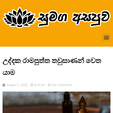
උද්දක රාමපුත්ත තවුසාණන් වෙත
යාම
August 7, 2020
8:12 pm
No Comments