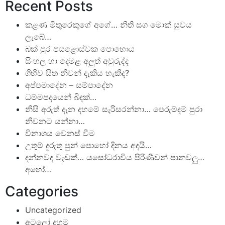
Recent Posts
කළණ මිතුරෙකුගේ අගේ… නිති සග මොක් සුවය
ලැබේ…
බක් පුර පසළොස්වක පොහොය
සිංහල හා දෙමළ අලුත් අවුරුද්ද
ගිහිව සිත නිවන් දැකිය හැකිද?
අප්පමාදේන – සම්පාදේන
ධම්මපදයෙන් බිඳක්…
නිසි අරුත් දැන දහමේ සැරිසරන්නා… පෙරුම්දම් පුරා
නිවනට යන්නා…
විනාශය වෙනස් වීම
උතුම් දුරුතු පුන් පොහෝ දිනය අදයි…
දන්නවද වැඩක්… යසෝධරාවිය පිරිණිවන් පානවලු…
අහෝ…
Categories
Uncategorized
අටලෝ දහම