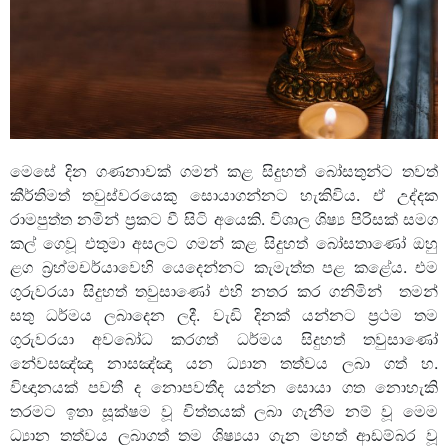
මෙසේ දින ගණනාවක් ගමන් කළ සිදුහත් බෝසතුන්ට තවත්
කීර්තිමත් තවුස්වරයෙකු සොයාගන්නට හැකිවිය. ඒ උද්දක
රාමපුත්ත නමින් ප්‍රකට වී සිටි අයෙකි. විශාල ශිෂ්‍ය පිරිසක් සමග
කල් ගෙවූ එතුමා අසලට ගමන් කළ සිදුහත් බෝසතාණෝ ඔහු
ළග බ්‍රහ්මචර්යාවෙහි යෙදෙන්නට කැමැත්ත පළ කළේය. එම
ගුරුවරයා සිදුහත් තවුසාණෝ එහි නතර කර ගනිමින් තමන්
සතු ධර්මය ලබාදෙන ලදී. වැඩි දිනක් යන්නට ප්‍රථම තම
ගුරුවරයා අවබෝධ කරගත් ධර්මය සිදුහත් තවුසාණෝ
නේවසඤ්ඤා නාසඤ්ඤා යන ධ්‍යාන තත්වය ලබා ගත් හ.
විඥානයක් පවතී ද නොපවතීද යන්න සොයා ගත නොහැකි
තරමට ඉතා සූක්ෂම වූ චිත්තයක් ලබා ගැනීම නම් වූ මෙම
ධ්‍යාන තත්වය ලබාගත් තම ශිෂ්‍යයා ගැන මහත් ආඩම්බර වූ