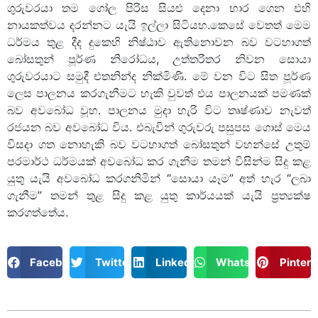
ගුරුවරයා තම ගෝල පිරිස සියළු දෙනා භාර ගෙන එහි
නායකත්වය දරන්නට යැයි ඉල්ලා සිටියහ.කෙසේ වෙතත් මෙම
ධර්මය තුළ දීද දුකෙහි නිෂ්ඨාව ඇතිනොවන බව වටහාගත්
බෝසතුන් පූර්ණ නිරෝධය, උත්තරීතර නිවන සොයා
ගුරුවරයාට සමුදී එතනින්ද නික්මිණි. මේ වන විට සිත පූර්ණ
ලෙස පාලනය කරගැනීමට හැකි වුවත් එය පාලනයක් පමණක්
බව අවබෝධ වූහ. පාලනය මුදා හැරි විට තෘෂ්ණාව නැවත්
රජයන බව අවබෝධ විය. එබැවින් ගුරුවරු පසුපස ගොස් මෙය
විසදා ගත නොහැකි බව වටහාගත් බෝසතුන් වහන්සේ උතුම්
පරමාර්ථ ධර්මයක් අවබෝධ කර ගැනීම තමන් විසින්ම සිදු කළ
යුතු යැයි අවබෝධ කරගනිමින් “සොයා යෑම” අත් හැර “ලබා
ගැනීම” තමන් තුළ සිදු කළ යුතු කාර්යයක් යැයි ප්‍රත්‍යක්ෂ
කරගත්තේය.
Facebook
Twitter
LinkedIn
WhatsApp
Pintere