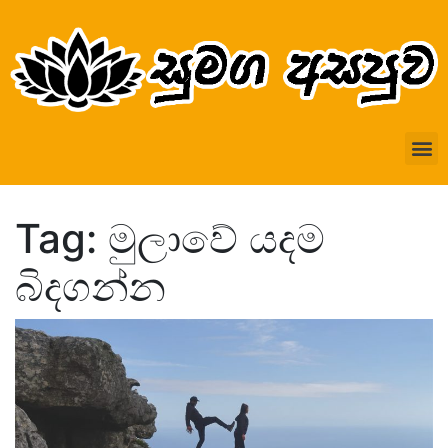
Tag: මුලාවේ යදම
බිදගන්න