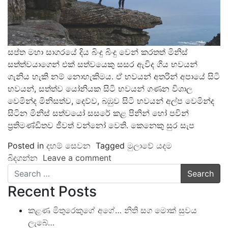
සප්ත මහා සාගරයේ දිය බිංදු බිංදු වෙන් කරතත් මිනිස්
සත්ත්වයාගෙන් එක් සත්වයෙකු සසර ඇවිද ගිය භවයන්
ගැනිය හැකි නම් නොහැකිමය. ඒ භවයන් අතරින් අපායේ සිටි
භවයන්, සත්ත්ව යෝනියක සිටි භවයන් ගණන විශාල
වෙමින්ද මිනිසත්ව, දෙව්ව, බඹුව සිටි භවයන් අල්ප වෙමින්ද
සිටින මිනිස් සත්වයෝ සසරේ කළ පිනින් හෝ පවින්
ප්‍රතිමණ්ඩිතව ජීවත් වන්නෝ වෙති. කෙනෙකු සුර සැප
Posted in
දහම් සෙවන
Tagged
මුලාවේ යදම
බිදගන්න
Leave a comment
Search
Recent Posts
කළණ මිතුරෙකුගේ අගේ… නිති සග මොක් සුවය
ලැබේ…