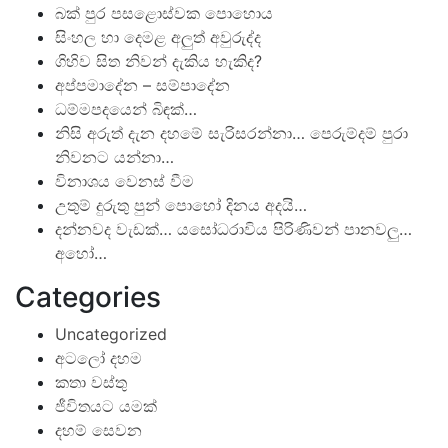
බක් පුර පසළොස්වක පොහොය
සිංහල හා දෙමළ අලුත් අවුරුද්ද
ගිහිව සිත නිවන් දැකිය හැකිද?
අප්පමාදේන – සම්පාදේන
ධම්මපදයෙන් බිඳක්…
නිසි අරුත් දැන දහමේ සැරිසරන්නා… පෙරුම්දම් පුරා
නිවනට යන්නා…
විනාශය වෙනස් වීම
උතුම් දුරුතු පුන් පොහෝ දිනය අදයි…
දන්නවද වැඩක්… යසෝධරාවිය පිරිණිවන් පානවලු…
අහෝ…
Categories
Uncategorized
අටලෝ දහම
කතා වස්තු
ජීවිතයට යමක්
දහම් සෙවන