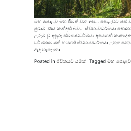
මහ පොළව මත ජීවත් වන අප… පොළවට පස් ව
පුරාම ණය කන්දක් බව… ස්වභාවධර්මයා කොතර
උරුම වූ අපූරු ස්වභාවධර්මයා අපගෙන් කෘත
ධර්මතාවයක් හටගත් ස්වභාවධර්මයා උතුම් සත්
ඇද හැලෙනා
Posted in
ජීවිතයට යමක්
Tagged
මහ පොළව