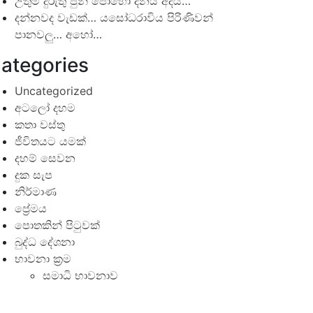
උතුම් දුරුතු පුන් පොහෝ දිනය අදයි…
දන්නවද වැඩක්… යසෝධරාවිය පිරිණිවන්
පානවලු… අහෝ…
ategories
Uncategorized
අටලෝ දහම
කතා වස්තු
ජීවිතයට යමක්
දහම් සෙවන
දුක සැප
නිර්මාණ
ප්‍රේමය
පොතකින් පිටුවක්
බුද්ධ දේශනා
භාවනා ක්‍රම
සමාධි භාවනාව