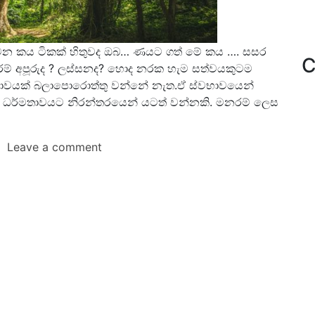
න කය ටිකක් හිතුවද ඔබ… ණයට ගත් මේ කය …. සසර
C
ම් අපූරුද ? ලස්සනද? හොද නරක හැම සත්වයකුටම
ඥතාවයක් බලාපොරොත්තු වන්නේ නැත.ඒ ස්වභාවයෙන්
‍ය ධර්මතාවයට නිරන්තරයෙන් යටත් වන්නකි. මනරම් ලෙස
Leave a comment