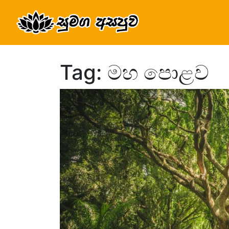
Tag: මහ පොළව