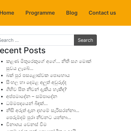
Home
Programme
Blog
Contact us
arch
ecent Posts
කළණ මිතුරෙකුගේ අගේ… නිති සග මොක්
සුවය ලැබේ…
බක් පුර පසළොස්වක පොහොය
සිංහල හා දෙමළ අලුත් අවුරුද්ද
ගිහිව සිත නිවන් දැකිය හැකිද?
අප්පමාදේන – සම්පාදේන
ධම්මපදයෙන් බිඳක්…
නිසි අරුත් දැන දහමේ සැරිසරන්නා…
පෙරුම්දම් පුරා නිවනට යන්නා…
විනාශය වෙනස් වීම