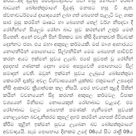
කරයි…අද දියුණු වෛද්‍යවිද්‍යාවට පවා හසු නොවන රෝගා
බාධයන් බෝසත්තුමාගේ දියුණු මනසට හසු වී ඇත.
ස්වභාවධර්මයේ දායාදයෙන් ලබා ගත් බෙහෙත් පැලෑටි වල ශාක
සාර මුසු කරමින් ඖෂධ හා බෙහෙත් තෙල් වර්ග නිපදවා දී
රෝගීන්ගේ සියලුම රෝගා බාධ සුව කරන්නේ උතුම් මෙත්
සිතෙනි. අනේ එවැනි පින් සිතකට ඔබ කිසි දිනෙකවත් පීඩාවක්
දෙන්නට එපා. එය මහා අකුසල කර්මයකි. මස් මාංශ ආහාරයට
නොගනිමින් පොහොයට සිල්ගනිමින් මෙම බෙහෙත් පාවිච්චි
කරන අයට ඉක්මන් සුවය ලැබේ. එසේ සුවපත් වූ රෝගීන්
දසදහස් ගණනක් දෙනා මෙම අසපුවෙහි පොහොයට සිල්
සමාදන් වෙති. ඔවුන් ඉක්මන් සුවය ලැබුයේ බෝසත්තුමා
කෙරෙහි දැක්වූ අචල විශ්වාසයෙන් යුක්තව එතුමාගේ උපදෙස්
නිසි ආකාරව ක්‍රියාත්මක කල නිසයි. පෙර භවයන් තුළදී සිතින්
කයින් වචනයෙන් සිදු කරගත් අකුසල කර්මවල විපාක
වශයෙන් මිනිසාට නොයෙකුත් රෝගාබාධ වැළදේ. එම
රෝගාබාධ වලට බෙහෙත් පමණක් ගැනීමෙන් සුවයක්
නොලැබෙන බවද,නිතරම කුසල් දහම් කරමින් යහපත් ජීවිතයක්
කිරීම තුළින් ඉක්මන් සුවය ලැබෙන බව බෝසත්තුමාගේ
අවවාදයයි. සෑම පොහොය දිනකම උදේ 06යේ සිට රාත්‍රී 09ය