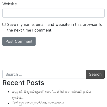
Website
Save my name, email, and website in this browser for
the next time I comment.
Search
Recent Posts
කළණ මිතුරෙකුගේ අගේ… නිති සග මොක් සුවය
ලැබේ…
බක් පුර පසළොස්වක පොහොය