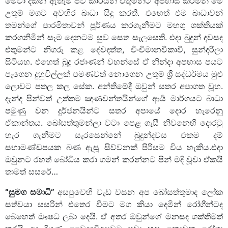
මේවා දකින් ඇතැම් පව් කාරයින් එතුමන්ට අපහාස කරමින් මේ
උතුම් මගට අවහිර බාධා සිදු කරති. එහෙත් එම බාධාවන්
තමන්ගේ පාරමිතාවන් පූර්ණය කරගැනීමට මහගු ශක්තියක්
කරගනිමින් සෑම දෙනටම සුව සෙත සැලසෙති. එදා බුදුන් දවසද
එතුමන්ට නිගරු කළ දේවදත්ත, චිංචිමානවිකාවි, සුන්දරීලා
සිටියහ. එහෙත් බුදු රජාණන් වහන්සේ ඒ නින්දා අපහාස පයට
පෑගෙන දුහුවිල්ලක් පමණවත් නොගෙන උතුම් ශ්‍රී සද්ධර්මය මුළු
ලොවට පතල කල සේක. අන්තිමේදී ඔවුන් සතර අපාගත වූහ.
දැන්ද පින්වත් උත්තම ඤාණවන්තයින්ගේ ආර්‍ය මාර්ගයට බාධා
පමුණු වන දුර්ජනයින්ට සතර අපායේ දොර හැරෙනු
ඒකාන්තය. බෝසත්තුමන්ලා වටා පෙළ ගැසී නිවනෙහි දොරටු
හැර ගැනීමට සැරසෙන්නේ බුදුන්දවස එකම දම්
සභාමණ්ඩපයක බණ ඇසූ සිව්වනක් පිරිසම විය හැකිය.එදා
ඔවුනට රහත් බෝධිය කරා ගමන් කරන්නට පින් මදි වූවා ඒකයි
තාමත් සසරේ…
“සුමග සමාධි”
අසපුවෙහි වැඩ වසන අප බෝසත්තුමාද ලෝක
සත්වයා සසරින් එතෙර වීමට මග කියා දෙමින් රෝගීන්ටද
බෙහෙත් ඖෂධ ලබා දෙයි. ඒ අතර ඔවුන්ගේ මනසද ශක්තිමත්