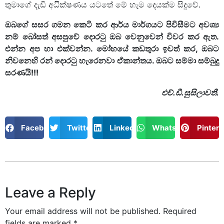
තුමාගේ දැඩි අධිික්ෂණය යටතේ මේ හැම දෙයක්ම සිදුවේ.
ඔබගේ සසර ගමන කෙටි කර ආර්ය මාර්ගයට පිවිසීමට අවශ්‍ය
නම් බෝසත් අසපුවේ දොරටු ඔබ වෙනුවෙන් විවර කර ඇත.
එන්න අප හා එක්වන්න. මෝහයේ කඩතුරා ඉවත් කර, ඔබට
නිවනෙහි රන් දොරටු හැරෙනවා ඒකාන්තය. ඔබට සම්මා සම්බුදු
සරණයි!!!
එච්.ඩී.සුසිලාවතී.
Facebook
Twitter
LinkedIn
WhatsApp
Pintere
Leave a Reply
Your email address will not be published.
Required
fields are marked
*