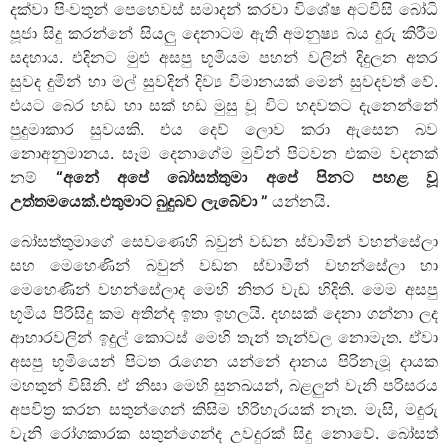
දක්වා පිංවතුන් පෙහෙවස් සමාදන් කරවා විශේෂ අටවිසි බෝධි
පූජා සිදු කරන්නේ සියලු දෙනාටම ඇති අමනුෂ්‍ය බය දුරු කිරීම
සදහාය. එදිනට මුළු අසපු භූමියම පහන් වලින් දිදුලන අතර
සුවද දුමින් හා මල් සුවදින් දිව්‍ය විමානයක් මෙන් සුවදවත් වේ.
එයට බෙර හඩ හා සක් හඩ මුසු වූ විට හදවතට දැනෙන්නේ
පුදුමාකාර සුවයකි. එය දෙව් ලොව කරා ඇසෙන බව
නොඅනුමානය. සෑම දෙනාගේම මුවින් පිටවන එකම වදනක්
නම්
“අනේ අපේ බෝසත්තුමා අපේ පිනට පහළ වූ
උත්තමයෙක්.එතුමාට බුදුබව ලැබේවා ”
යන්නයි.
බෝසත්තුමාගේ සෙවණෙහි බවුන් වඩන ස්වාමීන් වහන්සේලා
සහ මෙහෙණින් බවුන් වඩන ස්වාමීන් වහන්සේලා හා
මෙහෙණින් වහන්සේලාද මෙහි නිතර වැඩ හිදිති. මෙම අසපු
භූමිය පිරිසිදු කම අතින්ද ඉතා ඉහලයි. දහසක් දෙනා ගන්නා ලද
ආහාරවලින් ඉදුල් කොටස් මෙහි තැන් තැන්වල නොමැත. ඒවා
අසපු භූමියෙන් පිටත රැගෙන යන්නේ දානය පිරිනැමූ දායක
මහතුන් විසිනි. ඒ නිසා මෙහි සුනඛයන්, බළලුන් වැනි පරිසරය
අපවිත්‍ර කරන සතුන්ගෙන් කිසිම හිරිහැරයක් නැත. මැසි, මදුරු
වැනි රෝගකාරක සතුන්ගෙන්ද උවදුරක් සිදු නොවේ. බෝසත්