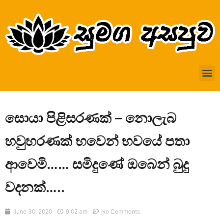
සොයා පිළිසරණක් – නොලැබ
හවුහරණක් භවෙන් භවයේ පතා
ආවෙමි…… සමිදුණේ ඔබෙන් බුදු
වදනක්…..
June 30, 2020
9:02 am
No Comments