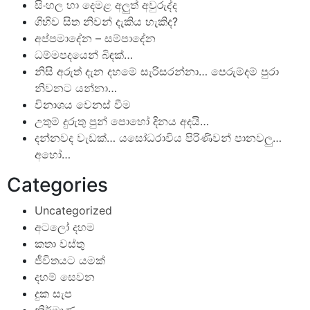
සිංහල හා දෙමළ අලුත් අවුරුද්ද
ගිහිව සිත නිවන් දැකිය හැකිද?
අප්පමාදේන – සම්පාදේන
ධම්මපදයෙන් බිඳක්…
නිසි අරුත් දැන දහමේ සැරිසරන්නා… පෙරුම්දම් පුරා
නිවනට යන්නා…
විනාශය වෙනස් වීම
උතුම් දුරුතු පුන් පොහෝ දිනය අදයි…
දන්නවද වැඩක්… යසෝධරාවිය පිරිණිවන් පානවලු…
අහෝ…
Categories
Uncategorized
අටලෝ දහම
කතා වස්තු
ජීවිතයට යමක්
දහම් සෙවන
දුක සැප