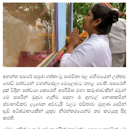
අනන්ත සසරේ සපුරා ගත්තා වූ පාරමිතා බල මහිමයෙන් උත්තම
බෝධි සත්වයන් වහන්සේලා මෙලොවට පහළ වෙති. සසරෙහි
දුක් විදින සත්වයා කෙරෙහි අපරිමිත මහා කරුණාවකින් ඔවුන්
මේ සසරින් මුදවා ගැනීම සදහා රෑ දහවල් නොතකමින්
ස්වාභාවිකව ලැබෙන අව්වැසි වලට එඩිතරව මුහුණ දෙමින්
දැඩි අධිෂ්ඨානයකින් යුතුව නිරන්තරයෙන්ම තම කටයුතු සිදු
කරති.