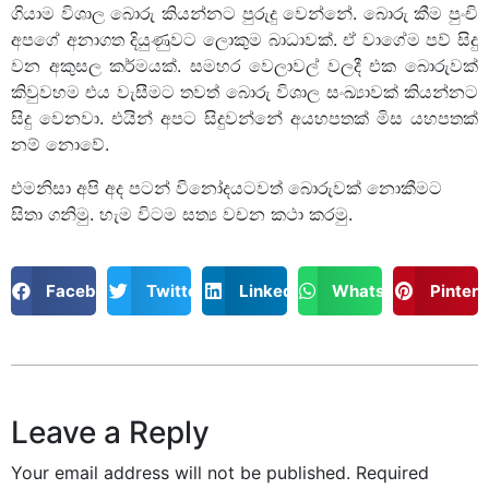
ගියාම විශාල බොරු කියන්නට පුරුදු වෙන්නේ. බොරු කීම පුංචි
අපගේ අනාගත දියුණුවට ලොකුම බාධාවක්. ඒ වාගේම පව් සිදු
වන අකුසල කර්මයක්. සමහර වෙලාවල් වලදී එක බොරුවක්
කිවුවහම එය වැසීමට තවත් බොරු විශාල සංඛ්‍යාවක් කියන්නට
සිදු වෙනවා. එයින් අපට සිදුවන්නේ අයහපතක් මිස යහපතක්
නම් නොවේ.
එමනිසා අපි අද පටන් විනෝදයටවත් බොරුවක් නොකීමට
සිතා ගනිමු. හැම විටම සත්‍ය වචන කථා කරමු.
Facebook
Twitter
LinkedIn
WhatsApp
Pintere
Leave a Reply
Your email address will not be published.
Required