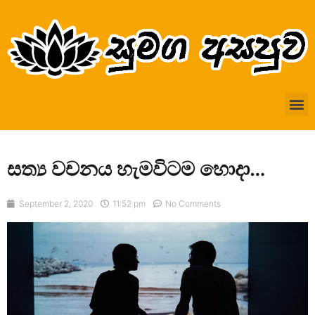
සත්‍ය වචනය හැමවිටම හොදා…
September 2, 2020
11:52 pm
No Comments