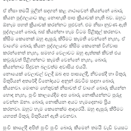
ඒ නිසා තමයි මුලින් සදහන් කළ ගාථාවෙන් කියන්නේ බොරු
කියන පුද්ගලයාට කළ නොහැකි පාප ක්‍රියාවක් නැති බව. ඔහුට
ඕනෑම පහත් ක්‍රියාවක් කරන්නට පුළුවන්. එම නිසා නුවණ ඇති
පුද්ගලයන් බොරු බස් කියන්නා හැම විටම පිළිකුල් කරනවා.
කිසිම කෙනෙක් ඔහු ඇසුරු කිරීමට කැමති වෙන්නේ නැහැ. ඒ
වාගේම බොරු කියන පුද්ගලයාව කිසිම කෙනෙක් විශ්වාස
කරන්නෙත් නැහැ. සමහර වෙලාවට ඔහු ඇත්තක් කීවත් එය
කවුරුවත් පිළිගන්නට කැමති වෙන්නේ නැහැ. බොරු
කියන්නාට සිදුවන බලවත්ම අවාසිය එයයි.
නොයෙක් වෙලාවල් වලදී ඔබ අප පාසලේදී, නිවසේදී හා මිතුරු
මිතුරියන් අතරේදී විනෝදයට අනුන් රැවටීම සදහා බොරු
කියනවා. මොනම හේතුවක් නිසාවත් ඒ වාගේ බොරු කියන්න
හොද නැහැ. පුංචි කාලයේදීම අප බොරු නොකියන්නට පුරුදු
වෙන්න ඕනා. බොරු නොකියන අයට හැමදෙනාම ප්‍රිය
කරනවා. ඔහුට හැම කෙනෙක්ම ආදරෙයි. ඔහු ඇසුරු කිරීමට
යහපත් මිතුරු මිතුරියන් ඇති වෙනවා.
පුංචි කාලේදී අපිත් පුංචි පුංචි බොරු කීමෙන් තමයි වැඩි වයසට