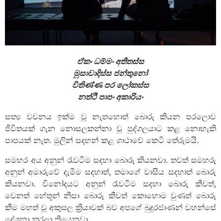
ඒකං ධම්මං අතීතස්ස
මුසාවාදිස්ස ජන්තුනෝ
විතිණ්ණ පර ලෝකස්ස
නත්ථි පාපං අකාරියං
සත්‍ය වචනය ඉක්ම වූ නැතහොත් බොරු කියන පරලොව
ජීවිතයක් ගැන නොසලකන්නා වූ පුද්ගලයාට කළ නොහැකි
පාපයක් නැත. මුලින් සදහන් කළ ගාථාවේ කෙටි තේරුමයි.
සමහර අය අනුන් රැවටීම සදහා බොරු කියනවා. තවත් සමහරු
අනුන් අමාරුවේ දැමීම සදහාත්, තමාගේ වාසිය සදහාත් බොරු
කියනවා. විනෝදයට අනුන් රැවටීම සදහා බොරු කීවත්,
වෙනත් හේතූන් නිසා බොරු කීවත් කොහොම වුණත් බොරු
කීම මහත් වූ අකුසල ක්‍රියාවක් බව අපගේ බුදුරජාණන් වහන්සේ
දේශනා කරලා තියෙනවා.