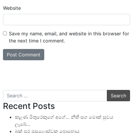
Website
Save my name, email, and website in this browser for
the next time I comment.
Search
Recent Posts
කළණ මිතුරෙකුගේ අගේ… නිති සග මොක් සුවය
ලැබේ…
බක් පුර පසළොස්වක පොහොය