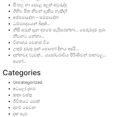
සිංහල හා දෙමළ අලුත් අවුරුද්ද
ගිහිව සිත නිවන් දැකිය හැකිද?
අප්පමාදේන – සම්පාදේන
ධම්මපදයෙන් බිඳක්…
නිසි අරුත් දැන දහමේ සැරිසරන්නා… පෙරුම්දම් පුරා
නිවනට යන්නා…
විනාශය වෙනස් වීම
උතුම් දුරුතු පුන් පොහෝ දිනය අදයි…
දන්නවද වැඩක්… යසෝධරාවිය පිරිණිවන් පානවලු…
අහෝ…
Categories
Uncategorized
අටලෝ දහම
කතා වස්තු
ජීවිතයට යමක්
දහම් සෙවන
දුක සැප