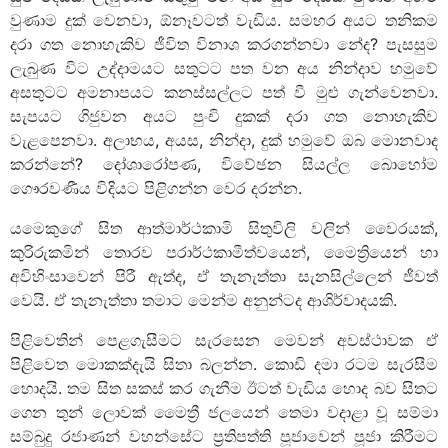
වුණාම දුක් වෙනවා, ඕනෑවටත් වැඩිය. සමහර අයට තනිකම
දරා ගත නොහැකිව ජීවිත විනාශ කරගන්නවා නේද? පැසසුම
ලැබුණ විට උද්දාමයට සතුටට පත වන අය නින්දාව හමුවේ
අසතුටට අමනාපයට කනස්සල්ලට පත් වී මුළු ගැන්වෙනවා.
සැපයට ගිජුවන අයට පුංචි දුකක් දරා ගත නොහැකිව
වැළපෙනවා. අලාභය, අයස, නින්දා, දුක් හමුවේ ඔබ මොනවාද
කරන්නේ? දෝශාරෝපණ, විවේඡන සියල්ල බොහෝම
ගෞරවණීය විදියට පිළිගන්න වෙර දරන්න.
යමෙකුගේ සිත ආත්මාර්ථකාමි සිතුවිලි වලින් වෛරයක්,
කු‍රිරුකමින් තොරව පරාර්ථකාමීත්වයෙන්, මෛත්‍රියෙන් හා
අවිහිංසාවෙන් පිරී ඇත්ද, ඒ තැනැත්තා සැනසිල්ලෙන් ජීවත්
වෙයි. ඒ තැනැත්තා තමාට මෙන්ම අනුන්ටද ආශිර්වාදයකි.
පිළිවෙතින් පෙළගැසීමට සැරසෙන මෙවන් අවස්ථාවක ඒ
පිළිවෙත මොකක්දැයි සිතා බලන්න. කොඩි දමා රටම සැරසීම
හොදයි. තම සිත සකස් කර ගැනීම ඊටත් වැඩිය හොද බව සිතට
ගෙන තුන් ලොවක් මෛත්‍රී ජලයෙන් තෙමා වදාළා වූ සම්මා
සම්බුදු රජාණන් වහන්සේට ප්‍රතිපත්ති පූජාවෙන් පූජා කිරීමට