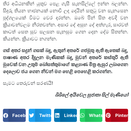
තිර අධිඨනකින් යුතුව පෙළ ගැසී සැනසිල්ලේ ඉන්න බලන්න.
සිදුරු තියන භාජනයක් නොවී ලද දෙයින් සතුටු වන සැනසෙන
පුද්ගලයෙක් වීමට වෙර දරන්න. ඔබේ පින් සිත අවදි වන
ක්‍රියාවන්වලම නිරතවන්න. අසාර දේ අසුභ දේ අත්හැර, සාරවත්
කාටත් සෙත සුව සලසන සැනසුම ගෙන දෙන දේම සිතන්න.
කියන්න. ක්‍රියාවට නගන්න.
ගස් අතර සදුන් ගසක් බදු,
ඇතුන් අතරේ ගජමුතු ඇති ඇතෙක් බදු,
පාෂාණ අතර දිදුලන මැණිකක් බදු,
මුවන් අතරේ කස්තුරි ඇති
මුවෙක් වන උතුම් බෝසත්තුමාගේ කළ්‍යාණ මිත්‍ර ඇසුර ලබාගෙන
දෙලොව ජය ගෙන නිවන් මග හෙළි පෙහෙළි කරගන්න.
සැමට තෙරුවන් සරණයි!
බිබිලේ අයිවෙල සුජාතා සිල් මෑණියෝ
Facebook
Twitter
LinkedIn
WhatsApp
Pintere