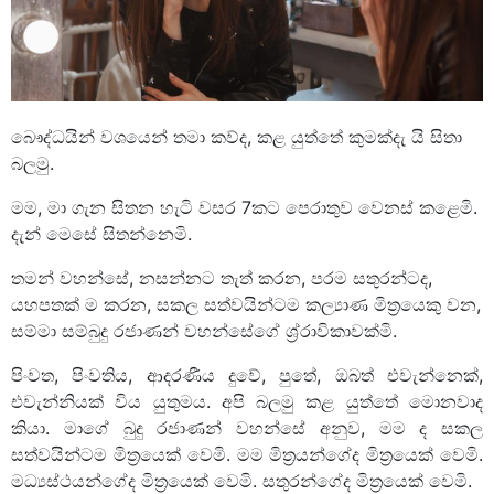
බෞද්ධයින් වශයෙන් තමා කව්ද, කළ යුත්තේ කුමක්දැ යි සිතා
බලමු.
මම, මා ගැන සිතන හැටි වසර 7කට පෙ‍රාතුව වෙනස් කළෙමි.
දැන් මෙසේ සිතන්නෙමි.
තමන් වහන්සේ, නසන්නට තැත් කරන, පරම සතුරන්ටද,
යහපතක් ම කරන, සකල සත්වයින්ටම කල්‍යාණ මිත්‍රයෙකු වන,
සම්මා සම්බුදු රජාණන් වහන්සේගේ ශ්‍ර්‍රාවිකාවක්මි.
පිංවත, පිංවතිය, ආදරණීය දුවේ, පුතේ, ඔබත් එවැන්නෙක්,
එවැන්නියක් විය යුතුමය. අපි බලමු කළ යුත්තේ මොනවාද
කියා. මාගේ බුදු රජාණන් වහන්සේ අනුව, මම ද සකල
සත්වයින්ටම මිත්‍රයෙක් වෙමි. මම මිත්‍රයන්ගේද මිත්‍රයෙක් වෙමි.
මධ්‍යස්ථයන්ගේද මිත්‍රයෙක් වෙමි. සතුරන්ගේද මිත්‍රයෙක් වෙමි.