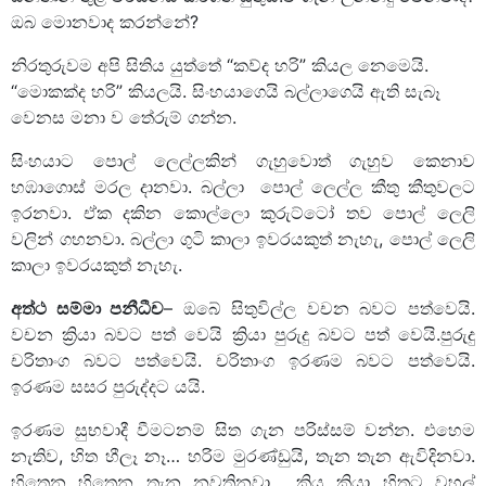
ඔබ මොනවාද කරන්නේ?
නිරතුරුවම අපි සිතිය යුත්තේ “කව්ද හරි” කියල නෙමෙයි.
“මොකක්ද හරි” කියලයි. සිංහයාගෙයි බල්ලාගෙයි ඇති සැබෑ
වෙනස මනා ව තේරුම් ගන්න.
සිංහයාට පොල් ලෙල්ලකින් ගැහුවොත් ගැහුව කෙනාව
හඹාගොස් මරල දානවා. බල්ලා පොල් ලෙල්ල කීතු කීතුවලට
ඉරනවා. ඒක දකින කොල්ලො කුරුට්ටෝ තව පොල් ලෙලි
වලින් ගහනවා. බල්ලා ගුටි කාලා ඉවරයකුත් නැහැ, පොල් ලෙලි
කාලා ඉවරයකුත් නැහැ.
අත්ථ සම්මා පනීධීච
– ඔබේ සිතුවිල්ල වචන බවට පත්වෙයි.
වචන ක්‍රියා බවට පත් වෙයි ක්‍රියා පුරුදු බවට පත් වෙයි.පුරුදු
චරිතාංග බවට පත්වෙයි. චරිතාංග ඉරණම බවට පත්වෙයි.
ඉරණම සසර පුරුද්දට යයි.
ඉරණම සුභවාදී වීමටනම් සිත ගැන පරිස්සම් වන්න. එහෙම
නැතිව, හිත හීලෑ නෑ… හරිම මුරණ්ඩුයි, තැන තැන ඇවිදිනවා.
හිතෙන හිතෙන තැන නවතිනවා… කිය කියා හිතට වහල්