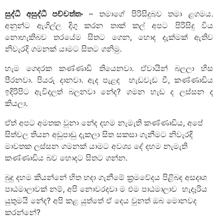
සුද්ධී අසුද්ධී පච්චත්තං
– තමාගේ පිරිසිදුබව තමා ළගමය.
අනුන්ට ඇගිල්ල දිගු කරන තාක් කල් අපට පිරිසිදු විය
නොහැකිබව තරයේම සිතට ගෙන, හොද දැක්මක් ඇතිව
නිවැරදි ගමනක් යාමට සිතට ගනිමු.
හැම ගෙදරක කණ්ණාඩි තියෙනවා. ඒවායින් බලලා හිස
පීරනවා. පියරු දානවා. ඇද පැළද හැඩවැඩ වී, කණ්ණාඩිය
ඉදිරිපිට ඇවිදලත් බලනවා නේද? ගමන හැඩ ද ලස්සන ද
කියලා.
ඒත් අපට අමතක වුනා නේද දහම නැමැති කණ්ණාඩිය, අපේ
සිත්වල තියන අඩුපාඩු දැකලා සිත සකසා ගැනීමට නිවැරදි
මාවතක ලස්සන ගමනක් යාමට අවශ්‍ය දේ දහම නැමැති
කණ්ණාඩිය බව හොදට සිතට ගන්න.
බුදු දහම කියන්නේ හිත හදා ගැනීමේ ක්‍රමවේදය පිළිබද අසදෘශ
පාඨමාලාවක් නම්, අපි නොවරදවා ම එම පාඨමාලාව හැදෑරිය
යුතුමයි නේද? අපි කළ යුත්තේ ඒ දෙය වුනත් ඔබ මොනවද
කරන්නේ?