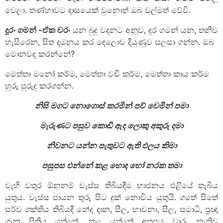
වෙලා. තණ්හාවට දාසයෙක් වුනොත් ඔබ වල්මත් වේවි.
දූරං ගමන් -ඒක චරං
යන බුදු වදනට අනුව, දුර ගමන් යන, තනිව
හැසිරෙන, සිත දමනය කර දෙලොව දියුණුව සලසා ගන්න. ඔබ
මොනවද කරන්නේ?
මෙත්තා මනෝ කර්ම, මෙත්තා වචී කර්ම, මෙත්තා කාය කර්ම
හුරු පුරුදු කරගන්න.
නිසි මගට නොගොස් කරමින් පව් වෙමින් පමා
මැරුණට පසුව කොඩි ඇද ලොකු අකුරු දමා
නිවනට යන්න පැතුවට ඇති ඵලය කිමා
පසුපස එන්නේ කළ හොද හෝ නරක තමා
වැහි වතුර ඕනනම් වැස්ස තිබියදීම භාජනය එළියේ තැබිය
යුතුය. වැස්ස පායන තුරු සිට දුක් නොවිය යුතුයි. ගතේ සිතේ
සර්ව ශක්තිය තිබියදී නේද දාන, සීල, භාවනා, සීල, සමාධි, ප්‍රඥා
ගැන සිතිය යුත්තේ, කළ යුත්තේ අතපය වාරු නැතිව