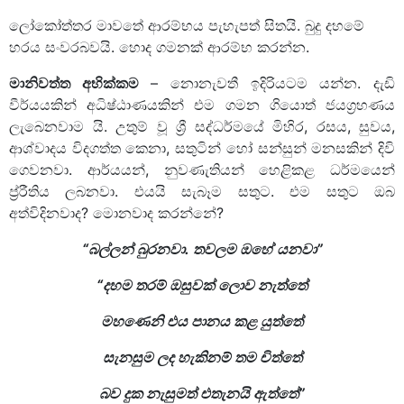
ලෝකෝත්තර මාවතේ ආරම්භය පැහැපත් සිතයි. බුදු දහමේ
හරය සංවරබවයි. හොද ගමනක් ආරම්භ කරන්න.
මානිවත්ත අභික්කම
– නොනැවතී ඉදිරියටම යන්න. දැඩි
වීර්යයකින් අධිෂ්ඨාණයකින් එම ගමන ගියොත් ජයග්‍රහණය
ලැබෙනවාම යි. උතුම් වූ ශ්‍රී සද්ධර්මයේ මිහිර, රසය, සුවය,
ආශ්වාදය විදගත්ත කෙනා, සතුටින් හෝ සන්සුන් මනසකින් දිවි
ගෙවනවා. ආර්යයන්, නුවණැතියන් හෙළිකළ ධර්මයෙන්
ප්‍ර්‍රීතිය ලබනවා. එයයි සැබෑම සතුට. එම සතුට ඔබ
අත්විදිනවාද? මොනවාද කරන්නේ?
“
බල්ලන් බුරනවා.
තවලම ඔහේ යනවා”
“
දහම තරම් ඔසුවක් ලොව නැත්තේ
මහණෙනි එය පානය කළ යුත්තේ
සැනසුම ලද හැකිනම් තම චිත්තේ
බව දුක නැසුමත් එතැනයි ඇත්තේ”