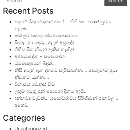
Recent Posts
කළණ මිතුරෙකුගේ අගේ… නිති සග මොක් සුවය
ලැබේ…
බක් පුර පසළොස්වක පොහොය
සිංහල හා දෙමළ අලුත් අවුරුද්ද
ගිහිව සිත නිවන් දැකිය හැකිද?
අප්පමාදේන – සම්පාදේන
ධම්මපදයෙන් බිඳක්…
නිසි අරුත් දැන දහමේ සැරිසරන්නා… පෙරුම්දම් පුරා
නිවනට යන්නා…
විනාශය වෙනස් වීම
උතුම් දුරුතු පුන් පොහෝ දිනය අදයි…
දන්නවද වැඩක්… යසෝධරාවිය පිරිණිවන් පානවලු…
අහෝ…
Categories
Uncategorized