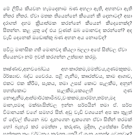
මේ ලිපිය කියවන හැමදෙනාම බණ අහලා ඇති, අහනවා ඇති
නිතර නිතර. ඒවා මතක තියෙන්නේ කීයෙන් කී දෙනාටද? අසා
දරාගත් දහම ක්‍රියාත්මක කරන්නේ කීයෙන් කීදෙනෙක්ද?
සිතන්න. කළ යුතු දේ එය වුණත් ඔබ මොනවද කරන්නේ? අද
වැඩි දෙනෙක් ඔඩොක්කු බණ අහන අය නොවේද?
පවිටු මානසික ගති මොනවද කියලා බලලා අපේ සිත්වල ඒවා
තියෙනවා නම් ඉවත් කරගන්න උත්සාහ කරමු.
තෘෂ්ණාව,අනවබෝධය අහංකාරකම,මමත්වය,ගුණමකුකම.
ඊර්ෂ්‍යාව. බද්ධ වෛරය. පළි ගැනීම, කෘෘරත්වය, කාම ආශාව,
එකට එක කිරීම, සැකය, තමා උසස් කොට සැලකීම, අනුන්
පහත්කොට සැලකීම,කෙලෙහි ගුණ
නොදැනීම,ආත්මාර්ථකාමීබව,වංකකම,සාරම්භ,තම්භ,මද
මාන,පමාද මක්ඛා.සිත්වල ඉන්න සර්පයින් තමා ඒ. සර්ප
විමානයක් වගේ සමහර සිත්. අඩු වැඩි වශයෙන් අප කා තුළත්
ඒ දේවල් තියෙන බව දැනගෙන දැකගෙන ඒවා සිතින් තරමක්
හෝ බැහැර කර මෙත්තා , කරුණා, මුදිතා, උපේක්ෂා චිත්ත
සන්තාන තුළ වර්ධනය කරගත යුතුයි.ඒ ගැන උනන්දු වෙනවාද?