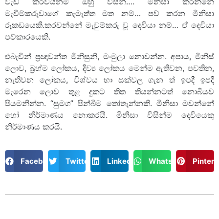
වැඩ කරවයිනම් ඔහු විසින්…. මිනිසා කරන්නේ
මැවීම්කරුවාගේ කැමැත්ත මත නම්… පව් කරන මිනිසා
රූකඩයෙකි.කරවන්නේ මැවුම්කරු වූ දෙවියා නම්… ඒ දෙවියා
පව්කාරයෙකි.
එබැවින් ප්‍රඥාවන්ත මිනිසුනි, මංමුලා නොවන්න. අපාය, මිනිස්
ලොව, බ්‍රහ්ම ලෝකය, දිව්‍ය ලෝකය මෙන්ම ඇතිවන, පවතින,
නැතිවන ලෝකය, විශ්වය හා සක්වල ගැන ත් ඉපදී ඉපදී
මැරෙන ලොව තුළ දුකට තිත තියන්නටත් නොබියව
පියමනින්න. “සුමග” පින්බිම තෝතැන්නකි. මිනිසා මවන්නේ
හෝ නිර්මාණය නොකරයි. මිනිසා විසින්ම දෙවියෙකු
නිර්මාණය කරයි.
Facebook
Twitter
LinkedIn
WhatsApp
Pintere