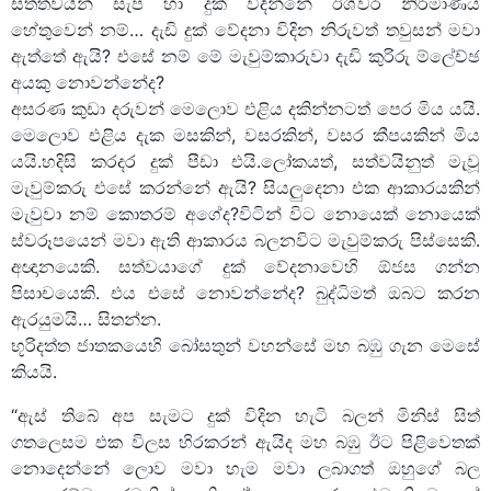
සත්ත්වයින් සැප හා දුක් විදින්නේ ඊශ්වර නිර්මාණය
හේතුවෙන් නම්… දැඩි දුක් වේදනා විදින නිරුවත් තවුසන් මවා
ඇත්තේ ඇයි? එසේ නම් මේ මැවුම්කාරුවා දැඩි කුරිරු ම්ලේච්ඡ
අයකු නොවන්නේද?
අසරණ කුඩා දරුවන් මෙලොව එළිය දකින්නටත් පෙර මිය යයි.
මෙලොව එළිය දැක මසකින්, වසරකින්, වසර කීපයකින් මිය
යයි.හදිසි කරදර දුක් පීඩා එයි.ලෝකයත්, සත්වයිනුත් මැවූ
මැවුම්කරු එසේ කරන්නේ ඇයි? සියලුදෙනා එක ආකාරයකින්
මැවුවා නම් කොතරම් අගේද?විටින් විට නො‍යෙක් නොයෙක්
ස්වරූපයෙන් මවා ඇති ආකාරය බලනවිට මැවුම්කරු පිස්සෙකි.
අඥානයෙකි. සත්වයාගේ දුක් වේදනාවෙහි ඕජස ගන්න
පිසාචයෙකි. එය එසේ නොවන්නේද? බුද්ධිමත් ඔබට කරන
ඇරයුමයි… සිතන්න.
භූරිදත්ත ජාතකයෙහි බෝසතුන් වහන්සේ මහ බඹු ගැන මෙසේ
කියයි.
“ඇස් තිබේ අප සැමට දුක් විදින හැටි බලන් මිනිස් සිත්
ගතලෙසම එක විලස හිරකරන් ඇයිද මහ බඹු ඊට පිළිවෙතක්
නොදෙන්නේ ලොව මවා හැම මවා ලබාගත් ඔහුගේ බල