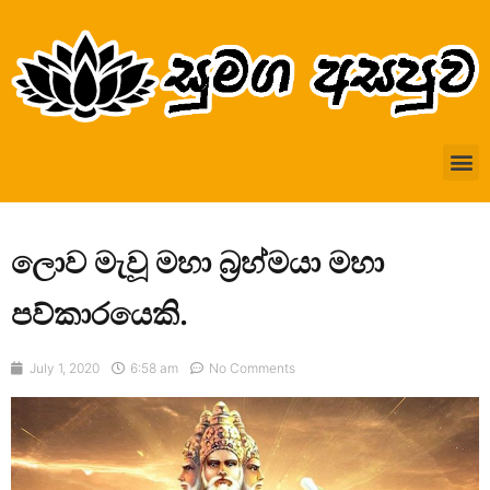
ලොව මැවූ මහා බ්‍රහ්මයා මහා
පව්කාරයෙකි.
July 1, 2020
6:58 am
No Comments