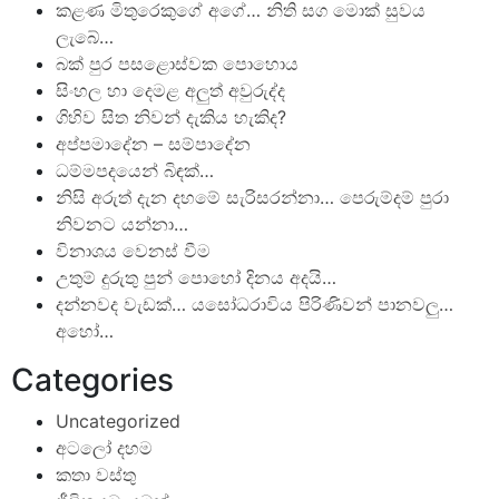
කළණ මිතුරෙකුගේ අගේ… නිති සග මොක් සුවය
ලැබේ…
බක් පුර පසළොස්වක පොහොය
සිංහල හා දෙමළ අලුත් අවුරුද්ද
ගිහිව සිත නිවන් දැකිය හැකිද?
අප්පමාදේන – සම්පාදේන
ධම්මපදයෙන් බිඳක්…
නිසි අරුත් දැන දහමේ සැරිසරන්නා… පෙරුම්දම් පුරා
නිවනට යන්නා…
විනාශය වෙනස් වීම
උතුම් දුරුතු පුන් පොහෝ දිනය අදයි…
දන්නවද වැඩක්… යසෝධරාවිය පිරිණිවන් පානවලු…
අහෝ…
Categories
Uncategorized
අටලෝ දහම
කතා වස්තු