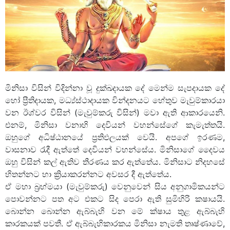
මිනිසා විසින් විදින්නා වූ දුක්ඛදායක දේ මෙන්ම සැපදායක දේ
හෝ ප්‍රීතිදායක, මධ්‍ය්ස්ථාදායක වින්දනයට හේතුව මැවුම්කාරයා
වන ඊශ්වර විසින් (මැවුම්කරු විසින්) මවා ඇති ආකාරයෙනි.
එනම්, මිනිසා වනාහි දෙවියන් වහන්සේගේ කැමැත්තයි.
ඔහුගේ අධිෂ්ඨානයේ ප්‍රතිඵලයක් වෙයි. අපගේ ඉරණම,
වාසනාව රැදී ඇත්තේ දෙවියන් වහන්සේය. මිනිසාගේ දෛවය
ඔහු විසින් කල් ඇතිව තීරණය කර ඇත්තේය. මිනිසාට නිදහසේ
හිතන්නට හා ක්‍රියාකරන්නට අවසර දී ඇත්තේය.
ඒ මහා බ්‍රහ්මයා (මැවුම්කරු) වෙනුවෙන් සිය අනුගාමිකයන්ට
පොවන්නට පත අට එකට සිද පෙරා ඇති සුමිහිරි කෂායයි.
බොන්න බොන්න ඇබ්බැහි වන මේ ක්ෂාය තුළ ඇබ්බැහි
කාරකයක් පවතී. ඒ ඇබ්බැහිකාරකය මිනිසා නැමති තෘෂ්ණාවේ,