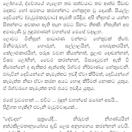
ලෝභයේ, ද්වේශයේ ගැලෙන තම සත්වයාට තම ආත්ම පීඩාව
මදකට හෝ සමනය කරගන්නට හේතුභූත වූ දෙයකි. සියල්ල
දෙවියන්ට (මැවුම්කරුවාට) කැමති පරිදිය. අපි නිදහස් ය යන්න
සිතන්නට අවකාශ ඇති තැන පවට පිනට තිතකි. නිතැතින් අප
අමාමෑණී වූ බුදුරජාණන් වහන්සේ මෙසේ වදාළහ.
ලොවට මිනිසුන් සාධාරණ වන්නට හේතුවක් තිබේ.
මිනීමරුවන්, හොරුන්, සල්ලාලයින්, බොරුකාරයින්,
කේලාම්කාරයින්, පරුෂ වචන කියන්නත්, ප්‍රලාඵ දොඩන්නන්,
විෂම ලෝභීන්, වෛර කරන්නන්, මිසදෙටුවන් ඇති වී
තිබෙන්නේ ද ඇතිකර ඇත්තේද ඊශ්වර නිර්මාණය හේතුවෙනි.
එබැවින් දෙවියන්ගේ කැමැත්තට ඉඩදී ඒවා කිරීමත්, දෙවියන්ගේ
කැමැත්ත නිසා ඒවා කරන අයට හොද කිරීමත් නොකට යුතුය.
ඒ ඊශ්වරගෙ කැමැත්ත නම් එයට ඉඩදිය යුතුය.
එසේ වුවහොත් … එවිට … බුදුන් වහන්සේ ඔබෙන් අසයි…
පිළිගත හැකිද? එවැනි මැවුම්වාදයක්…
“දේවදහ” සූත්‍රයේදී… නිරුවත් නිගණ්ඨයින්
අත්ථකිලමතානුයෝගය දැඩි ලෙස අනුගමනය කරන්නන් වෙයි.