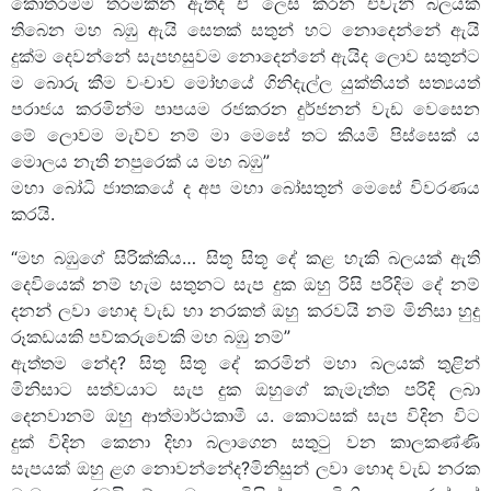
කොතරම්ම තරමකින් ඇතිද ඒ ලෙස කරන එවැනි බලයක්
තිබෙන මහ බඹු ඇයි සෙතක් සතුන් හට නොදෙන්නේ ඇයි
දුක්ම දෙවන්නේ සැපහසුවම නොදෙන්නේ ඇයිද ලොව සතුන්ට
ම බොරු කීම වංචාව මෝහයේ ගිනිදැල්ල යුක්තියත් සත්‍යයත්
පරාජය කරමින්ම පාපයම රජකරන දුර්ජනන් වැඩ වෙසෙන
මේ ලොවම මැව්ව නම් මා මෙසේ තට කියමි පිස්සෙක්‍ ය
මොලය නැති නපුරෙක්‍ ය මහ බඹු”
මහා බෝධි ජාතකයේ ද අප මහා බෝසතුන් මෙසේ විවරණය
කරයි.
“මහ බඹුගේ සිරික්කිය… සිතූ සිතූ දේ කළ හැකි බලයක් ඇති
දෙවියෙක් නම් හැම සතුනට සැප දුක ඔහු රිසි පරිදිම දේ නම්
දනන් ලවා හොද වැඩ හා නරකත් ඔහු කරවයි නම් මිනිසා හුදු
රූකඩයකි පව්කරුවෙකි මහ බඹු නම්”
ඇත්තම නේද? සිතූ සිතූ දේ කරමින් මහා බලයක් තුළින්
මිනිසාට සත්වයාට සැප දුක ඔහුගේ කැමැත්ත පරිදි ලබා
දෙනවානම් ඔහු ආත්මාර්ථකාමී ය. කොටසක් සැප විදින විට
දුක් විදින කෙනා දිහා බලාගෙන සතුටු වන කාලකණ්ණි
සැපයක් ඔහු ළග නොවන්නේද?මිනිසුන් ලවා හොද වැඩ නරක