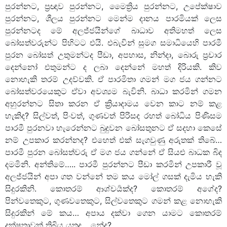
පුරන්නට, ප්‍රඥාව පුරන්නට, මෛත්‍රිය පුරන්නට, උපේක්ෂාව
පුරන්නට, ශීලය පුරන්නට මෙන්ම දානය පාරමියක් ලෙස
පුරන්නටද මේ අලජ්ජයින්ගේ බාධාව අතිමහත් ලෙස
බෝසත්වරුන්ට පිහිටට එයි. එබැවින් සුමග සමාධියෙහි පාරමී
පුරන බෝසත් උතුමන්ටද පීඩා, අපහාස, නින්දා, බොරු ප්‍රචාර
දෙන්නෝ එතුමන්ට ද ලබා දෙන්නේ මහත් දිරියකි. කිව
නොහැකි තරම් උදව්වකි. ඒ පාරමිතා ගමන් මග ජය ගන්නට
බෝසත්වරයෙකුට ඒවා අවශ්‍යම බැවිනි. බාධා කරමින් ගමන
අහුරන්නට සිතා කරන ඒ ක්‍රියාදාමය වෙන කාට නම් කළ
හැකිද? සිල්වත්, පිංවත්, ගුණවත් පිරිසද රහත් බෝධිය පිණිසම
පාරමී පුරනවා හැරෙන්නට බුදුවන බෝසතුනට ඒ සදහා කෙසේ
නම් උපකාර කරන්නද? එහෙත් එක් සැගවුණු අරුතක් තිබේ…
පාරමී පුරන බෝසත්වරු ඒ මග ජය ගන්නේ ඒ සියළු බාධක බිද
දමමිනි. අන්තිමේ….. පාරමී පුරන්නට පීඩා කරමින් උපකාරී වූ
අලජ්ජයින් අපා ගත වන්නේ තම කය මෝල් ගසක් දැමිය හැකි
සිදුරකිනි. කොතරම් ආශ්චර්‍යක්ද? කොතරම් අගේද?
පින්වතෙකුට, ගුණවතෙකුට, සිල්වතෙකුට ගමන් කළ නොහැකි
සිදුරකින් මේ කය… අපාය දක්වා ගෙන යාමට කොතරම්
දක්ෂතාවක් තිබිය යුතුද… නේද?