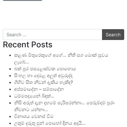
Search
Recent Posts
කළණ මිතුරෙකුගේ අගේ… නිති සග මොක් සුවය
ලැබේ…
බක් පුර පසළොස්වක පොහොය
සිංහල හා දෙමළ අලුත් අවුරුද්ද
ගිහිව සිත නිවන් දැකිය හැකිද?
අප්පමාදේන – සම්පාදේන
ධම්මපදයෙන් බිඳක්…
නිසි අරුත් දැන දහමේ සැරිසරන්නා… පෙරුම්දම් පුරා
නිවනට යන්නා…
විනාශය වෙනස් වීම
උතුම් දුරුතු පුන් පොහෝ දිනය අදයි…