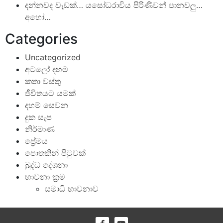
දන්නවද වැඩක්… යසෝධරාවිය පිරිණිවන් පානවලු…
අහෝ…
Categories
Uncategorized
අටලෝ දහම
කතා වස්තු
ජීවිතයට යමක්
දහම් සෙවන
දුක සැප
නිර්මාණ
ප්‍රේමය
පොතකින් පිටුවක්
බුද්ධ දේශනා
භාවනා ක්‍රම
සමාධි භාවනාව