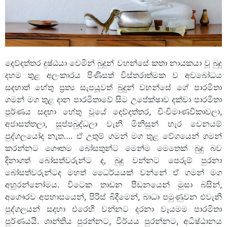
දෙව්දත්තර දුෂ්ඨයා වෙමින් බුදුන් වහන්සේ කතා නායකයා වූ බුදු
දහම තුළ අලංකාරය පිණිසත් විස්තරාත්මක ව අවබෝධය
සදහාත් හේතු ප්‍රත්‍ය සැපයූවත් බුදුන් වහන්සේ ගේ පාරමිතා
ගමන් මග තුළ දාන පාරමිතාවේ සිට උපේක්ෂාව දක්වා පාරමිතා
පූර්ණය සදහා හේතු වූයේ දෙව්දත්තර, චිංචිමාණවිකාවලා,
අජාසත්තලා, සුප්පබුද්ධලා වැනි මිනිසුන් හැර වෙනයම්
පුද්ගලයෝද නැත…. ඒ උතුම් ගමන් මග තුළ වේගයෙන් ගමන්
කරන්නට ගෞතම බෝසතුන්ට මෙන්ම මෙතෙක් බුදු බව
දිනාගත් බෝසත්වරුන්ට ද, බුදු වන්නට පෙරුම් පුරනා
බෝසත්වරුන්ටද මහත් ධෛර්යයක් වන්නේ ඒ ගමන් මග
අහුරන්නෝමය. විටෙක තාඩන පීඩනයෙන් මුසා බසින්,
අගෞරව අපහාසයෙන්, පිරිස් බිදීමෙන්, බාධා පමුණුවන එවැනි
පුද්ගලයන් සදහා එරෙහි වන්නට දරනා වෑයමම පාරමිතා
පූර්ණයයි. ශාන්තිය පුරන්නට, වීර්යය පුරන්නට, අධිෂ්ඨානය