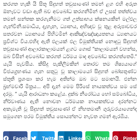
කරගත හැකි යි සිතූ සිදුහත් තවුසාණෝ තමන් ළග එහි අරුත
ඕනෑවට වඩා ඇති බව අවබෝධ කරගනිමින් ඒ උසස් තත්ත්වය
තමන් සන්තක කරගැනීමට ගත් උත්සාහය ක්ෂනයකින් මල්ඵල
ගැන්විනි.සමාධිය, දැහැන, ධ්‍යානය, අභිඥාව වූ තුළ අරූපාවචර
සතරවන ධ්‍යානයේ පිහිටමින් ආකිඤ්චඤ්ඤායතනය ධ්‍යානයට
ප්‍රවිශ්ට විය.එහිද ඇති ඵලයක් ඵල විමුක්තියක් නොදුටු සිදුහත්
තවුසාණෝ ආලාරකාලාමයන් ළගට ගොස් “කාලාමයන් වහන්ස,
ඔබ විසින් අවබෝධ කරගත් ධර්මය මාද අවබෝධ කරගත්තෙමි.”
යැයි පැවසීය. කිසිදු පැකිලීමකින් තොරව තම ශිෂ්‍යයාගේ
විජයග්‍රහණය ගැන සතුටු වූ කාලාමයෝ සිදුහත් බෝසතුණ්ට
ස්තූති ප්‍රශංසා කර හැම අතින්ම ඔබ මට සමානයි. එන්න
බ්‍රහ්මචාරී මිත්‍රය… අපි දැන් මෙම පිරිසේ නායකත්වය සම සේ
දරමු. ” යැයි ආරාධනා කළේය. දුක්ඛ නීරෝධය හෝ සම්බෝධිය,
නිර්වාණය ඇති නොවන ධර්මයක නායකත්වය දරන්නට
අකැමැති වූ සිදුහත් තවුසාණෝ ඒ නිහතමානී ගුරුවරයාගෙන්ද
සමුගෙන පරම විමුක්තිය සොයන්නට නැවත ගමන් ඇරඹීය.
Facebook
Twitter
LinkedIn
WhatsApp
Pintere