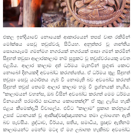
එකල ඉන්දියාවේ නොයෙක් ආකාරයෙන් තපස් වෘත රකිමින්
මෝක්ෂය සෙවූ තවුස්වරු සිටියහ. අනුත්තර වූ ශාන්තිය
සොයායෑමේ ගමන්මග නගරයක් නගරයක් පාසා ගමන් කරමින්
සිදුහත් තවුසා ආලාරකාලාම නම් සුප්‍රකට වූ තවුස්වරයෙකු වෙත
එළඹීය. ආලාර කාලාම දත් ධර්මය මැනවින් ප්‍රගුණ කොට
නොබෝ දිනයකදී අවබෝධ කරගත්තේය. ඒ ධර්මය තුළ සිදුහත්
තවුසා සෙවූ යථාර්තය ගැබ් වී නොමැති බව අවබෝධ කරගත්
සිදුහත් තවුස් තෙමේ ආලාර කාලාම හමු වී ප්‍රශ්නයක් නැගීය.
“කාලාමයන් වහන්ස, ඔබ විසින් අවබෝධ කරගත් මෙම ධර්මය
විනයෙහි පරමාර්ථ සාධනය කොතෙක්ද?” ඒ තුළ ලැබිය හැකි
ඵළය කිමෙක්දැයි විචාලේය. එවිට “කාලාම” ප්‍රකාශ කරනුයේ
උසස් ධ්‍යානයක් වූ ආකිඤ්චඤ්ඤායතනය තමා ලබාගෙන ඇති
බව පැවසීය. ශ්‍රද්ධාව, වීර්යය, සතිය, සමාධිය, ප්‍රඥාව ඇතිනම්
කාලාමයන්ට මෙන්ම මටද ඒ මග ලබාගත හැකිබව අවබෝධ