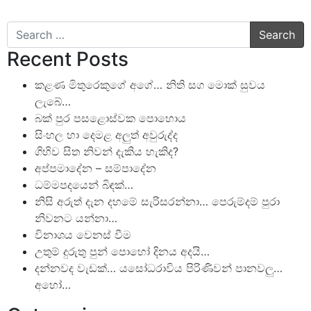
Search
Recent Posts
කළණ මිතුරෙකුගේ අගේ… නිති සග මොක් සුවය
ලැබේ…
බක් පුර පසළොස්වක පොහොය
සිංහල හා දෙමළ අලුත් අවුරුද්ද
ගිහිව සිත නිවන් දැකිය හැකිද?
අප්පමාදේන – සම්පාදේන
ධම්මපදයෙන් බිඳක්…
නිසි අරුත් දැන දහමේ සැරිසරන්නා… පෙරුම්දම් පුරා
නිවනට යන්නා…
විනාශය වෙනස් වීම
උතුම් දුරුතු පුන් පොහෝ දිනය අදයි…
දන්නවද වැඩක්… යසෝධරාවිය පිරිණිවන් පානවලු…
අහෝ…