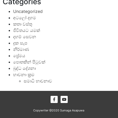
Categories
Uncategorized
අටලෝ දහම
කතා වස්තු
ජීවිතයට යමක්
දහම් සෙවන
දුක සැප
නිර්මාණ
ප්‍රේමය
පොතකින් පිටුවක්
බුද්ධ දේශනා
භාවනා ක්‍රම
සමාධි භාවනාව
Copywriter @2020 Sumaga Asapuwa