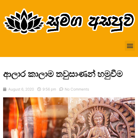
ආලාර කාලාම තවුසාණන් හමුවීම
August 6, 2020
9:56 pm
No Comments