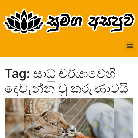
Tag: සාධු චර්යාවෙහි
දෙවැන්න වූ කරුණාවයි