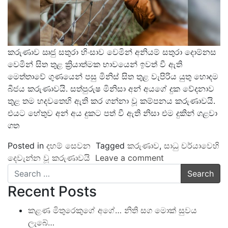
කරුණාව ඍජු සතුරා හිංසාව වෙමින් අනියම් සතුරා දොම්නස
වෙමින් සිත තුළ ක්‍රියාත්මක භාවයෙන් ඉවත් වී ඇති
මෙත්තාවේ ගුණයෙන් පසු මිනිස් සිත තුළ වැපිරිය යුතු හොදම
බීජය කරුණාවයි. සත්පුරුෂ මිනිසා අන් අයගේ දුක වේදනාව
තුළ තම හදවතෙහි ඇති කර ගන්නා වූ කම්පනය කරුණාවයි.
එයට හේතුව අන්‍ අය දුකට පත් වී ඇති නිසා එම දුකින් ගළවා
ගත
Posted in
දහම් සෙවන
Tagged
කරුණාව
,
සාධු චර්යාවෙහි
දෙවැන්න වූ කරුණාවයි
Leave a comment
Search
Recent Posts
කළණ මිතුරෙකුගේ අගේ… නිති සග මොක් සුවය
ලැබේ…