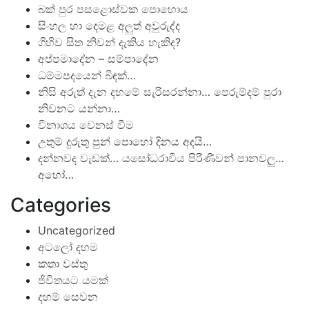
බක් පුර පසළොස්වක පොහොය
සිංහල හා දෙමළ අලුත් අවුරුද්ද
ගිහිව සිත නිවන් දැකිය හැකිද?
අප්පමාදේන – සම්පාදේන
ධම්මපදයෙන් බිඳක්…
නිසි අරුත් දැන දහමේ සැරිසරන්නා… පෙරුම්දම් පුරා
නිවනට යන්නා…
විනාශය වෙනස් වීම
උතුම් දුරුතු පුන් පොහෝ දිනය අදයි…
දන්නවද වැඩක්… යසෝධරාවිය පිරිණිවන් පානවලු…
අහෝ…
Categories
Uncategorized
අටලෝ දහම
කතා වස්තු
ජීවිතයට යමක්
දහම් සෙවන