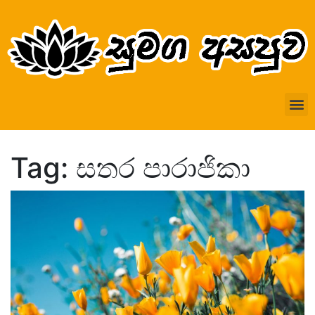
Tag: සතර පාරාජිකා