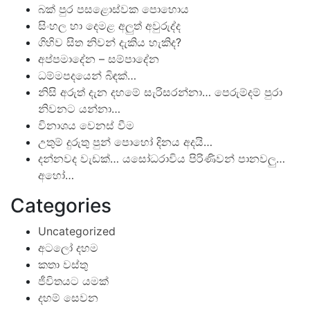
බක් පුර පසළොස්වක පොහොය
සිංහල හා දෙමළ අලුත් අවුරුද්ද
ගිහිව සිත නිවන් දැකිය හැකිද?
අප්පමාදේන – සම්පාදේන
ධම්මපදයෙන් බිඳක්…
නිසි අරුත් දැන දහමේ සැරිසරන්නා… පෙරුම්දම් පුරා
නිවනට යන්නා…
විනාශය වෙනස් වීම
උතුම් දුරුතු පුන් පොහෝ දිනය අදයි…
දන්නවද වැඩක්… යසෝධරාවිය පිරිණිවන් පානවලු…
අහෝ…
Categories
Uncategorized
අටලෝ දහම
කතා වස්තු
ජීවිතයට යමක්
දහම් සෙවන