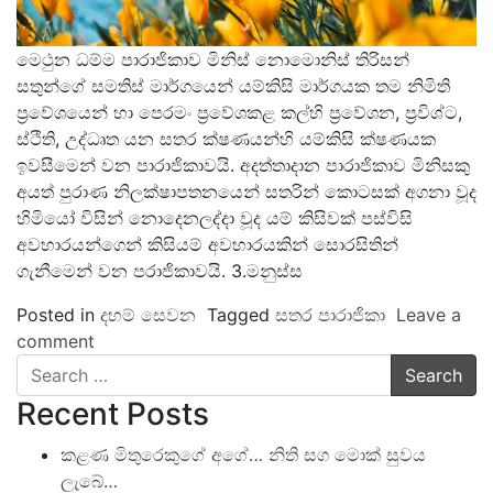
මෙථුන ධම්ම පාරාජිකාව මිනිස් නොමොනිස් තිරිසන්
සතුන්ගේ සමතිස් මාර්ගයෙන් යම්කිසි මාර්ගයක තම නිමිති
ප්‍රවේශයෙන් හා පෙරමං ප්‍රවේශකළ කල්හි ප්‍රවේශන, ප්‍රවිශ්ට,
ස්ථිති, උද්ධෘත යන සතර ක්ෂණයන්හි යම්කිසි ක්ෂණයක
ඉවසීමෙන් වන පාරාජිකාවයි. අදත්තාදාන පාරාජිකාව මිනිසකු
අයත් පුරාණ නිලක්ෂාපතනයෙන් සතරින් කොටසක් අගනා වූද
හිමියෝ විසින් නොදෙනලද්දා වූද යම් කිසිවක් පස්විසි
අවහාරයන්ගෙන් කිසියම් අවහාරයකින් සොරසිතින්
ගැනීමෙන් වන පරාජිකාවයි. 3.මනුස්ස
Posted in
දහම් සෙවන
Tagged
සතර පාරාජිකා
Leave a
comment
Search
Recent Posts
කළණ මිතුරෙකුගේ අගේ… නිති සග මොක් සුවය
ලැබේ…