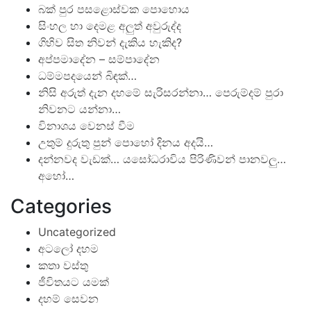
බක් පුර පසළොස්වක පොහොය
සිංහල හා දෙමළ අලුත් අවුරුද්ද
ගිහිව සිත නිවන් දැකිය හැකිද?
අප්පමාදේන – සම්පාදේන
ධම්මපදයෙන් බිඳක්…
නිසි අරුත් දැන දහමේ සැරිසරන්නා… පෙරුම්දම් පුරා
නිවනට යන්නා…
විනාශය වෙනස් වීම
උතුම් දුරුතු පුන් පොහෝ දිනය අදයි…
දන්නවද වැඩක්… යසෝධරාවිය පිරිණිවන් පානවලු…
අහෝ…
Categories
Uncategorized
අටලෝ දහම
කතා වස්තු
ජීවිතයට යමක්
දහම් සෙවන