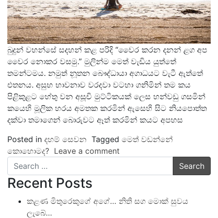
බුදුන් වහන්සේ සදහන් කළ පරිදි “වෛර කරන දනන් ළග අප
වෛර නොකර වසමු.” මුලින්ම මෙත් වැඩිය යුත්තේ
තමන්ටමය. නමුත් නූතන බෞද්ධායා අගාධයට වැටී ඇත්තේ
එතනය. අසුභ භාවනාව වරදවා වටහා ගනිමින් තම කය
පිළිකුළට හේතු වන අසූචි මුට්ටිකයක් ලෙස හන්වඩු ගසමින්
කයෙහි මූලික හරය අමතක කරමින් ඇසෙහි සිට නියපොත්ත
දක්වා තමාගෙන් බොරුවට ඈත් කරමින් කයට අපහස
Posted in
දහම් සෙවන
Tagged
මෙත් වඩන්නේ
කොහොමද?
Leave a comment
Search
Recent Posts
කළණ මිතුරෙකුගේ අගේ… නිති සග මොක් සුවය
ලැබේ…