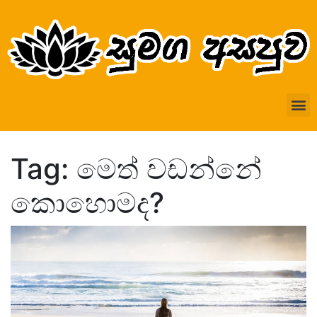
Tag: මෙත් වඩන්නේ
කොහොමද?