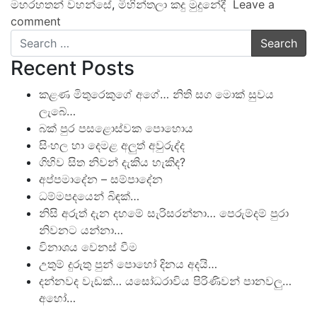
මහරහතන් වහන්සේ
,
මිහින්තලා කදු මුදුනේදී
Leave a
comment
Search
Recent Posts
කළණ මිතුරෙකුගේ අගේ… නිති සග මොක් සුවය
ලැබේ…
බක් පුර පසළොස්වක පොහොය
සිංහල හා දෙමළ අලුත් අවුරුද්ද
ගිහිව සිත නිවන් දැකිය හැකිද?
අප්පමාදේන – සම්පාදේන
ධම්මපදයෙන් බිඳක්…
නිසි අරුත් දැන දහමේ සැරිසරන්නා… පෙරුම්දම් පුරා
නිවනට යන්නා…
විනාශය වෙනස් වීම
උතුම් දුරුතු පුන් පොහෝ දිනය අදයි…
දන්නවද වැඩක්… යසෝධරාවිය පිරිණිවන් පානවලු…
අහෝ…