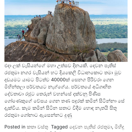
එදා ලක් වැසියන්ගේ මහා උත්සව දිනයකි. දෙවන පෑතිස්
රජතුමා නගර වැසියන් හට දියකෙලි විධානකොට තමා මුව
දඩයමට යාමට පිටත්ව 40000ක් සෙනග පිරිවරා ගෙන
මිහින්තලා පර්වතයට නැග්ගේය. පර්වතයේ අධිගෘහිත
දේවතාවා රජුට තෙරුන් වහන්සේ දක්වනු පිණිස
ගෝණෙකුගේ වේසය ගෙන තණ පදුරක් කමින් සිටින්නා සේ
දැක්වීය. කෑම කමින් සිටින සතාට විදීම හොද නැතයි සිතූ
රජතුමා ගෝනාට ඇසෙන්නට දුණු
Posted in
කතා වස්තු
Tagged
දෙවන පෑතිස් රජතුමා
,
මිහිදු