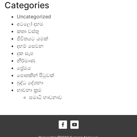
Categories
Uncategorized
අටලෝ දහම
කතා වස්තු
ජීවිතයට යමක්
දහම් සෙවන
දුක සැප
නිර්මාණ
ප්‍රේමය
පොතකින් පිටුවක්
බුද්ධ දේශනා
භාවනා ක්‍රම
සමාධි භාවනාව