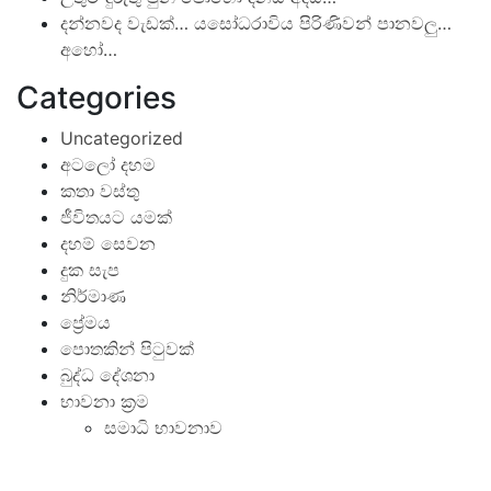
දන්නවද වැඩක්… යසෝධරාවිය පිරිණිවන් පානවලු…
අහෝ…
Categories
Uncategorized
අටලෝ දහම
කතා වස්තු
ජීවිතයට යමක්
දහම් සෙවන
දුක සැප
නිර්මාණ
ප්‍රේමය
පොතකින් පිටුවක්
බුද්ධ දේශනා
භාවනා ක්‍රම
සමාධි භාවනාව