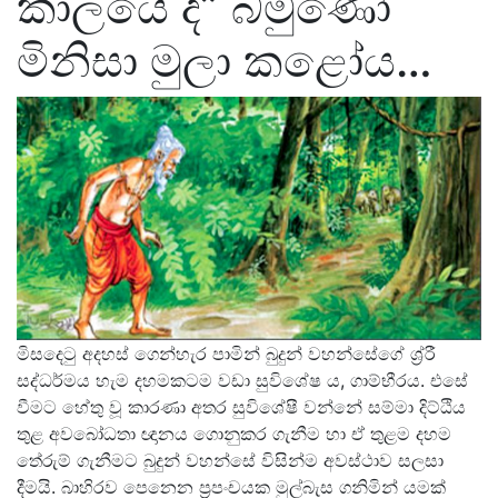
කාලයේ ද” බමුණෝ
මිනිසා මුලා කළෝය…
මිසදෙටු අදහස් ගෙන්හැර පාමින් බුදුන් වහන්සේගේ ශ්‍ර්‍රී
සද්ධර්මය හැම දහමකටම වඩා සුවිශේෂ ය, ගාම්භීරය. එසේ
වීමට හේතු වූ කාරණා අතර සුවිශේෂී වන්නේ සම්මා දිට්ඨිය
තුළ අවබෝධතා ඥානය ගොනුකර ගැනීම හා ඒ තුළම දහම
තේරුම් ගැනීමට බුදුන් වහන්සේ විසින්ම අවස්ථාව සලසා
දීමයි. බාහිරව පෙනෙන ප්‍රපංචයක මුල්බැස ගනිමින් යමක්