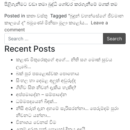
පිළිගැනීමට වඩා තමා බුද්ධි ගෝචර කරගැනීමේ මගක් තම
Posted in
කතා වස්තු
Tagged
"බුදුන් වහන්සේගේ ජීවමාන
කාලයේ ද" බමුණෝ මිනිසා මුලා කළෝය...
Leave a
comment
Search
Recent Posts
කළණ මිතුරෙකුගේ අගේ… නිති සග මොක් සුවය
ලැබේ…
බක් පුර පසළොස්වක පොහොය
සිංහල හා දෙමළ අලුත් අවුරුද්ද
ගිහිව සිත නිවන් දැකිය හැකිද?
අප්පමාදේන – සම්පාදේන
ධම්මපදයෙන් බිඳක්…
නිසි අරුත් දැන දහමේ සැරිසරන්නා… පෙරුම්දම් පුරා
නිවනට යන්නා…
විනාශය වෙනස් වීම
උතුම් දුරුතු පුන් පොහෝ දිනය අදයි…