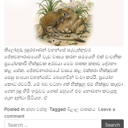
තිලෝගුරු බුදුරජාණන් වහන්සේ සැවැත්නුවර
ජේතවනාරාමයෙහි වැඩ වාසය කරන සමයෙහි එක් වංචනික
ප්‍රයෝගකාරී භික්ෂුවක අරඹයා මෙම ජාතක කතාව දේශනා
කළ සේක. ජේතවනාරාමයේ වාසය කළ එක්තරා භික්ෂුවක්
සෙසු සංඝයා වහන්සේට බෙහෙවින් වංචා කරයි. ප්‍රයෝග
කොට රවටයි. මේ බව වටහා ගත් භික්ෂූහු එම භික්ෂුව කැදවා
ගෙන බුදු හිමි හමුවට ගොස් ඔහුගේ එම නොමනා කටයුතු
ගැන දන්වා සිටියහ. ඒ
Posted in
කතා වස්තු
Tagged
බිළාල ජාතකය
Leave a
comment
Search