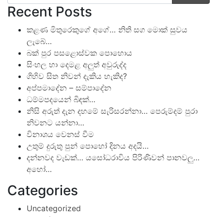
Recent Posts
කළණ මිතුරෙකුගේ අගේ… නිති සග මොක් සුවය
ලැබේ…
බක් පුර පසළොස්වක පොහොය
සිංහල හා දෙමළ අලුත් අවුරුද්ද
ගිහිව සිත නිවන් දැකිය හැකිද?
අප්පමාදේන – සම්පාදේන
ධම්මපදයෙන් බිඳක්…
නිසි අරුත් දැන දහමේ සැරිසරන්නා… පෙරුම්දම් පුරා
නිවනට යන්නා…
විනාශය වෙනස් වීම
උතුම් දුරුතු පුන් පොහෝ දිනය අදයි…
දන්නවද වැඩක්… යසෝධරාවිය පිරිණිවන් පානවලු…
අහෝ…
Categories
Uncategorized