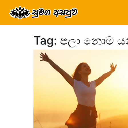
Tag: පලා නොම යන