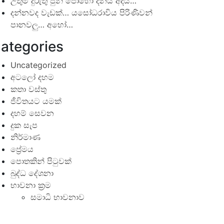
උතුම් දුරුතු පුන් පොහෝ දිනය අදයි…
දන්නවද වැඩක්… යසෝධරාවිය පිරිණිවන්
පානවලු… අහෝ…
ategories
Uncategorized
අටලෝ දහම
කතා වස්තු
ජීවිතයට යමක්
දහම් සෙවන
දුක සැප
නිර්මාණ
ප්‍රේමය
පොතකින් පිටුවක්
බුද්ධ දේශනා
භාවනා ක්‍රම
සමාධි භාවනාව