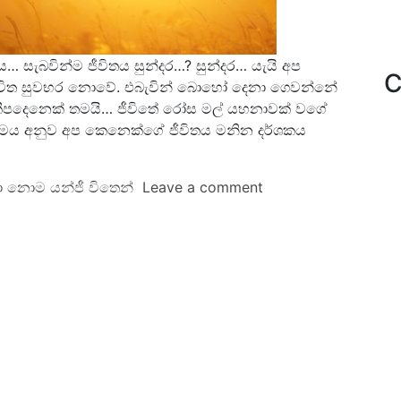
ය… සැබවින්ම ජීවිතය සුන්දර…? සුන්දර… යැයි අප
C
 ජීවිත සුවභර නොවේ. එබැවින් බොහෝ දෙනා ගෙවන්නේ
් කීපදෙනෙක් තමයි… ජීවිතේ රෝස මල් යහනාවක් වගේ
්‍රමය අනුව අප කෙනෙක්ගේ ජීවිතය මනින දර්ශකය
ා නොම යන්ජී විතෙන්
Leave a comment