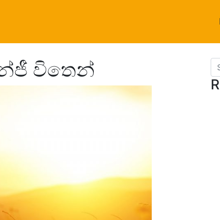
්ජී විතෙන්
Se
R