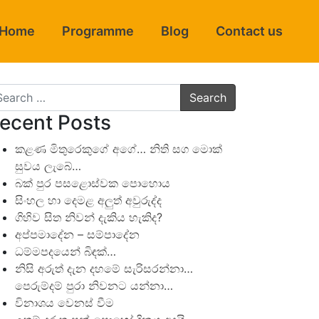
Home
Programme
Blog
Contact us
arch
ecent Posts
කළණ මිතුරෙකුගේ අගේ… නිති සග මොක්
සුවය ලැබේ…
බක් පුර පසළොස්වක පොහොය
සිංහල හා දෙමළ අලුත් අවුරුද්ද
ගිහිව සිත නිවන් දැකිය හැකිද?
අප්පමාදේන – සම්පාදේන
ධම්මපදයෙන් බිඳක්…
නිසි අරුත් දැන දහමේ සැරිසරන්නා…
පෙරුම්දම් පුරා නිවනට යන්නා…
විනාශය වෙනස් වීම