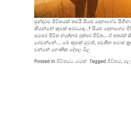
සුන්දරම ජීවිතයක් තමයි සියළු දෙනාගේම සිහින
කියන්නේ කුමක් අ‍රඹයාද…? සියළු දෙනාගෙම
සමබර ජීවිත නැත්නම් දුක්බර ජීවිත… ඒ අතරත
ගෙවන්නේ…. මේ කුමක් වුවත්, පවතින සමාජ ක
වන්නේ භෞතික දේපල මිල
Posted in
ජීවිතයට යමක්
Tagged
ජීවිතය
,
පල