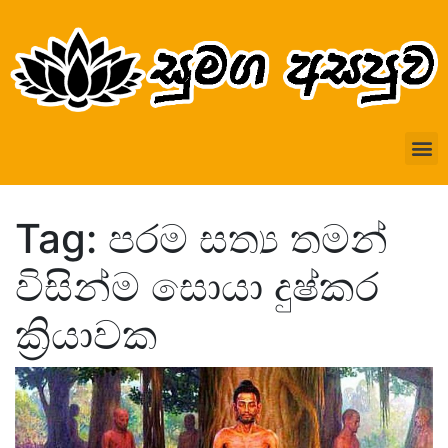
Tag: පරම සත්‍ය තමන්
විසින්ම සොයා දුෂ්කර
ක්‍රියාවක