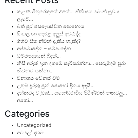
කළණ මිතුරෙකුගේ අගේ… නිති සග මොක් සුවය
ලැබේ…
බක් පුර පසළොස්වක පොහොය
සිංහල හා දෙමළ අලුත් අවුරුද්ද
ගිහිව සිත නිවන් දැකිය හැකිද?
අප්පමාදේන – සම්පාදේන
ධම්මපදයෙන් බිඳක්…
නිසි අරුත් දැන දහමේ සැරිසරන්නා… පෙරුම්දම් පුරා
නිවනට යන්නා…
විනාශය වෙනස් වීම
උතුම් දුරුතු පුන් පොහෝ දිනය අදයි…
දන්නවද වැඩක්… යසෝධරාවිය පිරිණිවන් පානවලු…
අහෝ…
Categories
Uncategorized
අටලෝ දහම