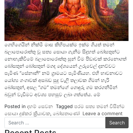
ගෙහිගෙයින් නික්මී මාස කිහිපයක්ම ඉක්ම ගියත් තමන්
බලාපොරොත්තු වූ සත්‍ය සොයා ගැනීම සිදුහත් බෝසතුන්ට
නොහැකිවීමේ බලාපොරොත්තු සුන් වීම පීඩාවක් කරනොගත්
බෝසතුන් බෝසතුන් මගද දේශයෙන් උරුවෙල් දනව්වට
පැමිණ “සේනානි” නම් ග්‍රාමයට පැමිණියහ. එහි භාවනාවට
යෝග්‍ය ගංගාවක් අසබඩ සුදු වැලි තලාවක ගිමන් හැරි
බෝසතුන්, අසල “ගම” තමන්ගේ ගොදුරු ගම කරගනිමින්
බවුන් වැඩීමට අවශ්‍ය පහසුව ලබා ගත්තේය. මේ
Posted in
දහම් සෙවන
Tagged
පරම සත්‍ය තමන් විසින්ම
සොයා දුෂ්කර ක්‍රියාවක
,
බෝසතාණෝ
Leave a comment
Search
Recent Posts