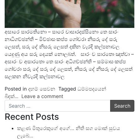
අසාරෙ සාරමතිනො – සාරෙ චාසාරදස්සිනො තෙ සාරං
නාධිගච්ඡන්ති – මිච්ඡාසංකප්ප ගෝචරා නිසරු දේ සරු
ලෙසත්, සරු දේ නිසරු ලෙසත් දකින වැරදි කල්පනාවල
යෙදුණු අය සරු දෙයක් නොලබත්. සාරං ච සාරතො ඤත්වා –
අසාරං ච අසාරතො තෙ සාරං අධිගච්ඡන්ති – සම්මාසංකප්ප
ගෝචරා සරු දේ සරු දේ ලෙසත්, නිසරු දේ නිසරු දේ ලෙසත්
සලකන නිවැරදි කල්පනාවල
Posted in
දහම් සෙවන
Tagged
ධම්මපදයෙන්
බිඳක්...
Leave a comment
Search
Recent Posts
කළණ මිතුරෙකුගේ අගේ… නිති සග මොක් සුවය
ලැබේ…