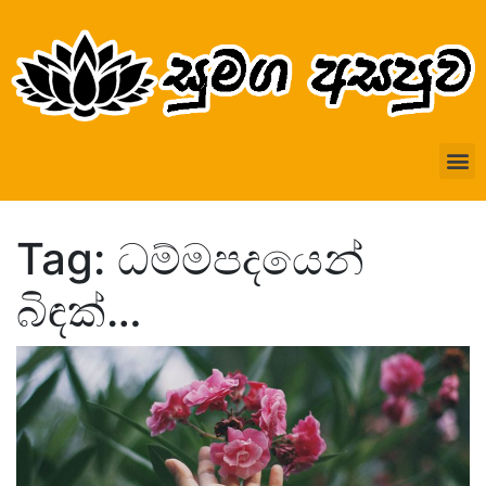
Tag: ධම්මපදයෙන්
බිඳක්…