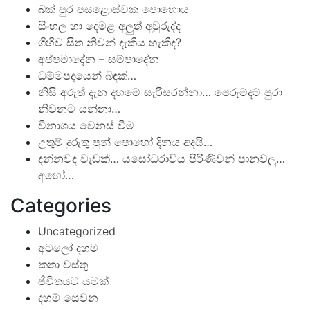
බක් පුර පසළොස්වක පොහොය
සිංහල හා දෙමළ අලුත් අවුරුද්ද
ගිහිව සිත නිවන් දැකිය හැකිද?
අප්පමාදේන – සම්පාදේන
ධම්මපදයෙන් බිඳක්…
නිසි අරුත් දැන දහමේ සැරිසරන්නා… පෙරුම්දම් පුරා
නිවනට යන්නා…
විනාශය වෙනස් වීම
උතුම් දුරුතු පුන් පොහෝ දිනය අදයි…
දන්නවද වැඩක්… යසෝධරාවිය පිරිණිවන් පානවලු…
අහෝ…
Categories
Uncategorized
අටලෝ දහම
කතා වස්තු
ජීවිතයට යමක්
දහම් සෙවන