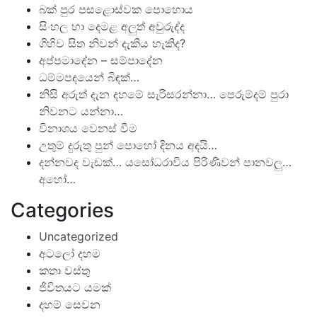
බක් පුර පසළොස්වක පොහොය
සිංහල හා දෙමළ අලුත් අවුරුද්ද
ගිහිව සිත නිවන් දැකිය හැකිද?
අප්පමාදේන – සම්පාදේන
ධම්මපදයෙන් බිඳක්…
නිසි අරුත් දැන දහමේ සැරිසරන්නා… පෙරුම්දම් පුරා
නිවනට යන්නා…
විනාශය වෙනස් වීම
උතුම් දුරුතු පුන් පොහෝ දිනය අදයි…
දන්නවද වැඩක්… යසෝධරාවිය පිරිණිවන් පානවලු…
අහෝ…
Categories
Uncategorized
අටලෝ දහම
කතා වස්තු
ජීවිතයට යමක්
දහම් සෙවන