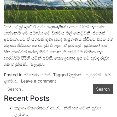
“දුන් දේ සුවදය” ඒ සුවද සදාකාලිකව අපගේ සිත් තුළ හමා
යන්නෙම් මේ සමාජය මේ විශ්වය මල් ගොමුවකි. එහෙත්
අවසානාවට ඒ යහපත් ගුණ සුවද ආඝ්‍රහණය කිරීමට තරම් මේ
මනුෂ්‍ය ජීවියාට නොහැකි වී ඇත. ඒ සුවදෙහි සුවයෙන් තම
සිත ප්‍රාණවත් කරගැනීමට නොහැකි තරමටම මිනිසා තුළ
සාරධර්ම පිරීහී යමින් පවතී. කෙලෙසකද අප මේ සුවද රදවා
ගත හැක්කේ… පළමුව…
Posted in
ජීවිතයට යමක්
Tagged
දිනුමත්... පැරදුමත්... ඔබ
ළගමය..
Leave a comment
Search
Recent Posts
කළණ මිතුරෙකුගේ අගේ… නිති සග මොක් සුවය
ලැබේ…