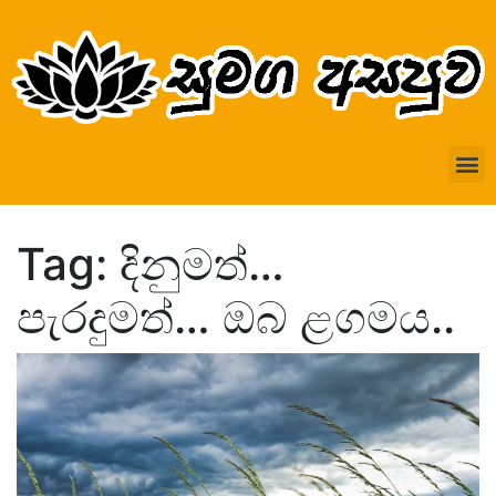
Tag: දිනුමත්…
පැරදුමත්… ඔබ ළගමය..