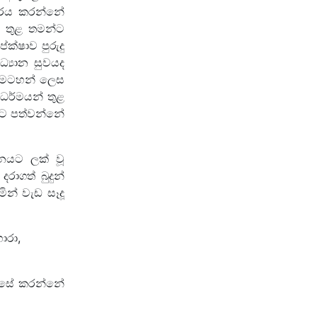
මුරය කරන්නේ
ඒ තුළ තමන්ට
්ෂාව පුරුදු
ධ්‍යාන සුවයද
 කමටහන් ලෙස
 ධර්මයන් තුළ
යට පත්වන්නේ
නයට ලක් වූ
ාගත් බුදුන්
න් වැඩ සෑදූ
ොරා,
 එසේ කරන්නේ