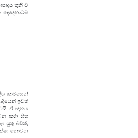
ාපාදය තුනී වී
 යන දෙදෙනාටම
්ලේශ කාමයෙන්
 ආදියෙන් ඉවත්
මටයි. ඒ ඥානය
නිවන කරා සිත
ළ යුතු බවත්,
පේක්ෂා නොවන