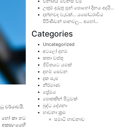
විනාශය වෙනස් වීම
උතුම් දුරුතු පුන් පොහෝ දිනය අදයි…
දන්නවද වැඩක්… යසෝධරාවිය
පිරිණිවන් පානවලු… අහෝ…
Categories
Uncategorized
අටලෝ දහම
කතා වස්තු
ජීවිතයට යමක්
දහම් සෙවන
දුක සැප
නිර්මාණ
ප්‍රේමය
පොතකින් පිටුවක්
බුද්ධ දේශනා
ධු චර්යාවයි.
භාවනා ක්‍රම
න් හෝ කා හට
සමාධි භාවනාව
අකුසලයෙහි