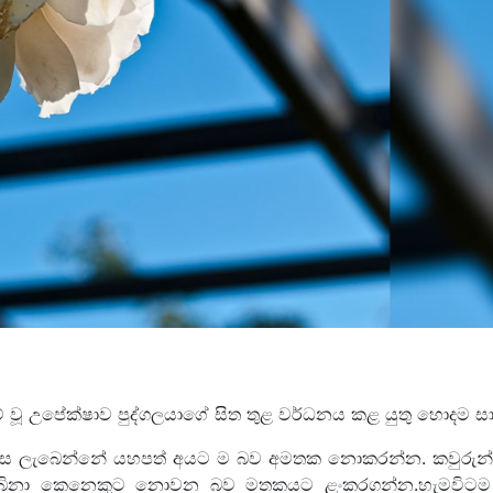
 නම් වූ උපේක්ෂාව පුද්ගලයාගේ සිත තුළ වර්ධනය කළ යුතු හොදම සා
දා අපහාස ලැබෙන්නේ යහපත් අයට ම බව අමතක නොකරන්න. කවුරු
ොබිනා කෙනෙකුට නොවන බව මතකයට ළංකරගන්න.හැමවිටම 