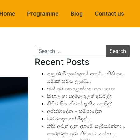
Home
Programme
Blog
Contact us
Search
Recent Posts
කළණ මිතුරෙකුගේ අගේ… නිති සග
මොක් සුවය ලැබේ…
බක් පුර පසළොස්වක පොහොය
සිංහල හා දෙමළ අලුත් අවුරුද්ද
ගිහිව සිත නිවන් දැකිය හැකිද?
අප්පමාදේන – සම්පාදේන
ධම්මපදයෙන් බිඳක්…
නිසි අරුත් දැන දහමේ සැරිසරන්නා…
පෙරුම්දම් පුරා නිවනට යන්නා…