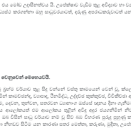
 එය මෝඩ උදාසීනත්වය යි. උපේක්ෂාව වැඩීම තුළ අවිද්‍යාව හා ව්‍ය
ිත් මධ්‍යස්ථ කරගන්නා ඔහු සාධුවරයාටත්, දරුණු අපරාධකරුවාටත්
අය වෙනුවෙන් මෙහෙයවයි.
ූ බ්‍රහ්ම චර්යාව තුළ සිදු වන්නේ වස්තු කාමයෙන් වෙන් වූ, ක
කාමච්ඡන්ද, ව්‍යාපාද, ථීනමිද්ධ, උද්දච්ඡ කුක්කුච්ඡ, විචිකිච්ඡා
්‍රථම, දෙවන, තුන්වන, සතරවන ධ්‍යානාංග ඔස්සේ ඥානය දිනා ගැනී
් විශ්වමය ආලෝකයත් එම ආලෝකය තුළින් අවිදු අදුර ජයගනිමින් 
විසින් සාධු චර්යාව නම් වූ සිව් බඹ විහරණ පුරුදු පුහුණු ක
හා නිහඩව සිටීම යන කාරණා සතර මෙත්තා, කරුණා, මුදිතා, උ