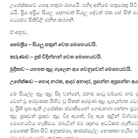
උපේක්ෂාවේ පොදු හතුරා රාගයයි. එහිද අනියම් සතුරෙකු සිටී.
යයි. ප්‍රිය අප්‍රිය සියලු දෙනාටත් සියලු දේටත් එක සේ ස
මධ්‍යස්ථ සිතිවිලි ජනිත කරගනී.
ඒ අනුව,
මෛත්‍රිය – සියලු සතුන් වෙත මෙහෙයවයි.
කරුණාව – දුක් විදින්නන් වෙත මෙහෙයවයි.
මුදිතාව – යහපත තුළ ගැලෙන අය වෙනුවෙන් මෙහෙයවයි.
උපේක්ෂාව – හොද නරක, ආදර අනාදර, ප්‍රසන්න අප්‍රසන්න 
මේ සියල්ල තුළ තුළ සිදු වන්නේ, එනම් සාධු චර්යාව නම් ව
වෙන් වූ අරමුණක පිහිට වූ සිතක් අරමුණ තුළ දැහැන්ගත වෙමින් 
වූ ප්‍රීති සුඛ ඇති උපේක්ෂා ස්මෘතියෙන් ගොඩනගා ගන්නා ප
තුළ ප්‍රඥාවත් ප්‍රඥාව තුළ විදු ඇසත්, විදු ඇස තුළින
මෙහෙයවිය හැකිමය. එබැවින් එම ඥානය අවධිකර ගැනීමට ඔබ 
මෙතෙක් සිතා සිටි අනුකම්පා, කණස්සල්ල නොතකා හැරීම 
බව ඔබ අවබෝධ කරගත යුතුමය.