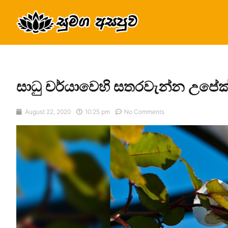
සාධු චර්යාවෙහි සතරවැන්න උපේක
August 22, 2020
10:25 pm
No Comments