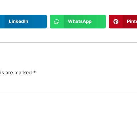
LinkedIn
WhatsApp
Pint
lds are marked
*