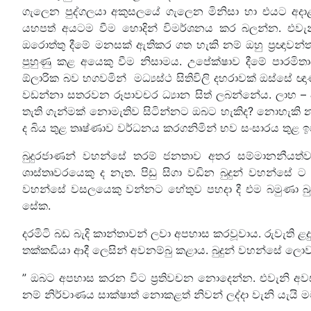
ගැලෙන පුද්ගලයා අකුසලයේ ගැලෙන මිනිසා හා එයට අදාළ 
යහපත් අයටම වීම හොදින් විමර්ශනය කර බලන්න. එවැනි
ඔරොත්තු දීමේ මනසක් ඇතිකර ගත හැකි නම් ඔහු ප්‍රඥාවන
පුහුණු කළ අයෙකු වීම නිසාමය. උපේක්ෂාව දීමේ පාරමිතාවන
ඕලාරික බව හගවමින් මධ්‍යස්ථ සිතිවිලි දහරාවක් ඔස්
වඩන්නා සතරවන රූපාවචර ධ්‍යාන සිත් ලබන්නේය. ලාභ – අල
තැති ගැන්මක් නොමැතිව සිටින්නට ඔබට හැකිද? නොහැකි න
ද බිය තුළ තෘෂ්ණාව වර්ධනය කරගනිමින් භව සංසාරය තුළ ඉ
බුදුරජාණන් වහන්සේ තරම් ජනතාව අතර සම්මානනීයත්
ශාස්තෘවරයෙකු ද නැත. පිඩු සිගා වඩින බුදුන් වහන්සේ 
වහන්සේ වසලයෙකු වන්නට හේතුව පහදා දී එම බමුණා බුද
සේක.
දරමිටි බඩ බැදි කාන්තාවන් ලවා අපහාස කරවූවාය. රුවැති
තක්කඩියා ආදී ලෙසින් අවනම්බු කළාය. බුදුන් වහන්සේ ලොව
” ඔබට අපහාස කරන විට ප්‍රතිවචන නොදෙන්න. එවැනි අවස
නම් නිර්වාණය සාක්ෂාත් නොකළත් නිවන් ලද්දා වැනි යැයි 