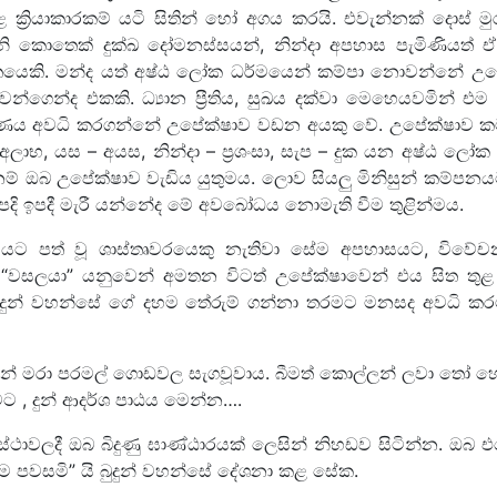
ක්‍රියාකාරකම් යටි සිතින් හෝ අගය කරයි. එවැන්නක් දොස් 
 කොතෙක් දුක්ඛ දෝමනස්සයන්, නින්දා අපහාස පැමිණියත් 
්තයෙකි. මන්ද යත් අෂ්ඨ ලෝක ධර්මයෙන් කම්පා නොවන්නේ උපේක
්ගෙන්ද එකකි. ධ්‍යාන ප්‍රීතිය, සුඛය දක්වා මෙහෙයවමින් එම 
සේ ඥාණය අවධි කරගන්නේ උපේක්ෂාව වඩන අයකු වේ. උපේක්ෂාව
ාභ, යස – අයස, නින්දා – ප්‍රශංසා, සැප – දුක යන අෂ්ඨ ලෝක
ම් ඔබ උපේක්ෂාව වැඩිය යුතුමය. ලොව සියලු මිනිසුන් කම්පන
පදි ඉපදී මැරී යන්නේද මේ අවබෝධය නොමැති වීම තුළින්මය.
වයට පත් වූ ශාස්තෘවරයෙකු නැතිවා සේම අපහාසයට, විවේච
ට “වසලයා” යනුවෙන් අමතන විටත් උපේක්ෂාවෙන් එය සිත තුළ දර
ුන් වහන්සේ ගේ දහම තේරුම් ගන්නා තරමට මනසද අවධි කරමි
 ළදුන් මරා පරමල් ගොඩවල සැගවූවාය. බීමත් කොල්ලන් ලවා තෝ හ
ට , දුන් ආදර්ශ පාඨය මෙන්න….
්ථාවලදී ඔබ බිදුණු ඝාණ්ඨාරයක් ලෙසින් නිහඩව සිටින්න. ඔබ
මම පවසමි” යි බුදුන් වහන්සේ දේශනා කළ සේක.