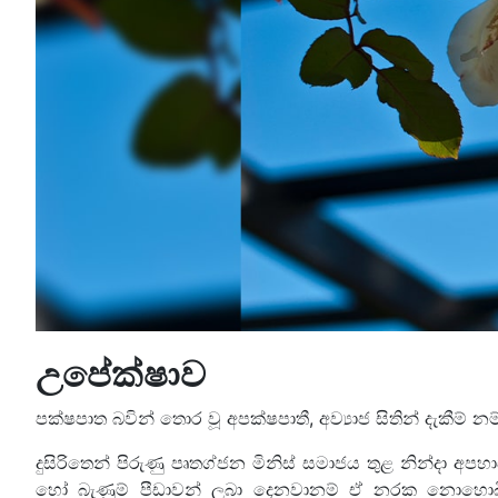
උපේක්ෂාව
පක්ෂපාත බවින් තොර වූ අපක්ෂපාතී, අව්‍යාජ සිතින් දැකීම්
දුසිරිතෙන් පිරුණු පෘතග්ජන මිනිස් සමාජය තුළ නින්
හෝ බැණුම් පීඩාවන් ලබා දෙනවානම් ඒ නරක නොහ