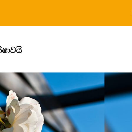
්ෂාවයි