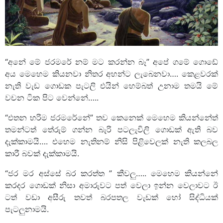
“අනේ මේ ජරමරේ නම් මට කරන්න බෑ” අපේ ගමේ ගොඩේ
අය මෙහෙම කියනවා නිතර අහන්ට ලැබෙනවා…. කෙළවරක්
නැති වැඩ ගොඩක පැටලි එයින් හෙම්බත් උනාම තමයි මේ
වචන ටික පිට වෙන්නේ…..
“එතන හරිම ජරමරේනේ” තව කෙනෙක් මෙහෙම කියන්නේත්
තමන්ටත් තේරුම් ගන්න බැරි පටලැවිලි ගොඩක් ඇති බව
දැක්කාමයි…. එහෙම නැතිනම් නිසි පිළිවෙලක් නැති කලබල
කාරී බවක් දැක්කාමයි.
“ජර මර අස්සේ බර කරත්ත ” කීවලු….. මෙහෙම කියන්නේ
කරදර ගොඩක් නිසා අමාරුවට පත් වෙලා ඉන්න වෙලාවට ඊ
ට‍ත් වඩා අසීරු තවත් බරපතල වැඩක් හෝ සිද්ධියක්
පැටලුනාමයි.