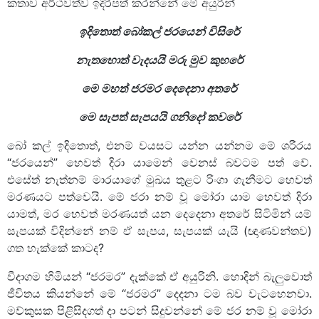
කතාව අර්ථවත්ව ඉදිරිපත් කරන්නේ මේ අයුරින්
ඉදිතොත් බෝකල් ජරයෙන් විසිරේ
නැතහොත් වැදයයි මරු මුව කුහරේ
මෙ මහත් ජරමර දෙදෙනා අතරේ
මෙ සැපත් සැපයයි ගනිදෝ කවරේ
බෝ කල් ඉදිතොත්, එනම් වයසට යන්න යන්නම මේ ශරීරය
“ජරයෙන්” හෙවත් දිරා යාමෙන් වෙනස් බවටම පත් වේ.
එසේත් නැත්නම් මාරයාගේ මුඛය තුළට රිංගා ගැනීමට හෙවත්
මරණයට පත්වෙයි. මේ ජරා නම් වූ මෝරා යාම හෙවත් දිරා
යාමත්, මර හෙවත් මරණයත් යන දෙදෙනා අතරේ සිටිමින් යම්
සැපයක් විදින්නේ නම් ඒ සැපය, සැපයක් යැයි (ඥාණවන්තව)
ගත හැක්කේ කාටද?
වීදාගම හිමියන් “ජරමර” දැක්කේ ඒ අයුරිනි. හොදින් බැලුවොත්
ජීවිතය කියන්නේ මේ “ජරමර” දෙදනා ටම බව වැටහෙනවා.
මව්කුසක පිළිසිදගත් දා පටන් සිදුවන්නේ මේ ජර නම් වූ මෝරා