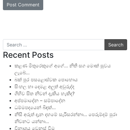
Search
Recent Posts
කළණ මිතුරෙකුගේ අගේ… නිති සග මොක් සුවය
ලැබේ…
බක් පුර පසළොස්වක පොහොය
සිංහල හා දෙමළ අලුත් අවුරුද්ද
ගිහිව සිත නිවන් දැකිය හැකිද?
අප්පමාදේන – සම්පාදේන
ධම්මපදයෙන් බිඳක්…
නිසි අරුත් දැන දහමේ සැරිසරන්නා… පෙරුම්දම් පුරා
නිවනට යන්නා…
විනාශය වෙනස් වීම