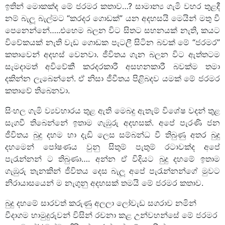
ඉතින් මොකක්ද මේ ජරමර කතාව…? සාමාන්‍ය ගැමි වහර තුළදී
නම් බැලූ බැල්මට “කරදර ගොඩක්” යන අදහසයි මෙයින් මතු වී
පෙනෙන්නේ…..එහෙම බලන විට සිතට සහනයක් නැති, කයට
විවේකයක් නැති වැඩ ගොඩක පැටලී සිටින බවක් මේ “ජරමර”
කතාවෙන් අදහස් වෙනවා. ජීවිතය ගැන බලන විට ඇත්තටම
සැමදාමත් අවිවේකී කරදරකාරී අසහනකාරී බවක්ම තමා
දකින්න ලැබෙන්නේ. ඒ නිසා ජීවීතය පිළිබදව යමක් මේ ජරමර
කතාවේ තිබෙනවා.
සිංහල ගැමි ව්‍යවහාරය තුළ ඇති මෙබදු ඇතැම් විශේෂ වදන් තුළ
සැගවී තිබෙන්නේ ඉතාම ගැඹුරු අදහසක්. අපේ පැරණි ජන
ජීවිතය බුදු දහම හා දැඩි ලෙස සම්බන්ධ වී තිබුණු අතර බුදු
දහමෙන් පෝෂණය වුනු සිතුම් පැතුම් රටාවක්ද අපේ
පැරැන්නන් ට තිබුණා…. අන්න ඒ විදියට බුදු දහමේ ඉතාම
ගැඹුරු තැනකින් ජීවිතය දෙස බැලූ අපේ පැරැන්නන්ගේ මුවට
නිරායාසයෙන් ම නැගුනු අදහසක් තමයි මේ ජරමර කතාව.
බුදු දහමේ සාරවත් කරුණු අලලා ලෝවැඩ සගරාව නමින්
වීදාගම හාමුදුරුවන් විසින් රචනා කළ උන්වහන්සේ මේ ජරමර