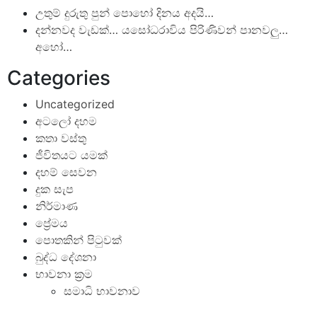
උතුම් දුරුතු පුන් පොහෝ දිනය අදයි…
දන්නවද වැඩක්… යසෝධරාවිය පිරිණිවන් පානවලු…
අහෝ…
Categories
Uncategorized
අටලෝ දහම
කතා වස්තු
ජීවිතයට යමක්
දහම් සෙවන
දුක සැප
නිර්මාණ
ප්‍රේමය
පොතකින් පිටුවක්
බුද්ධ දේශනා
භාවනා ක්‍රම
සමාධි භාවනාව