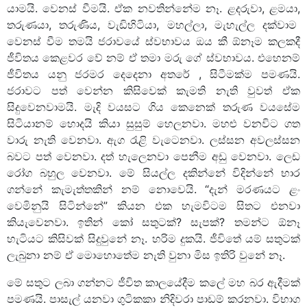
යාමයි. වෙනස් වීමයි. ඒක නවතින්නේම නෑ. ළදරුවා, ළමයා,
තරුණයා, තරුණිය, වැඩිහිටියා, මහල්ලා, මැහැල්ල දක්වාම
වෙනස් වීම තමයි ජරාවයේ ස්වභාවය ඔය කී ඕනෑම කලකදී
ජීවිතය කෙළවර වේ නම් ඒ තමා මරු ගේ ස්වභාවය. එහෙනම්
ජීවිතය යනු ජරමර දෙදෙනා අතරේ , සිටීමක්ම පමණයි.
ජරාවට පත් වෙන්න කිසිවෙක් කැමති නැති වුවත් ඒක
සිදුවෙනවාමයි. මැදි වයසට ගිය කෙනෙක් තරුණ වයසේම
සිටියානම් හොදයි කියා සුසුම් හෙලනවා. මහළු වනවිට ගත
වාරු නැති වෙනවා. ඇග රැළි වැටෙනවා. ලස්සන අවලස්සන
බවට පත් වෙනවා. දත් හැලෙනවා පෙනීම අඩු වෙනවා. ලෙඩ
රෝග බහුල වෙනවා. මේ සියල්ල දකින්නේ විදින්නේ භාර
ගන්නේ කැමැත්තකින් නම් නොවෙයි. “දැන් මරණයට ළං
වෙමිනුයි සිටින්නේ” කියන එක හැමවිටම සිතට එනවා
කියැවෙනවා. ඉතින් කෝ සතුටක්? සැපක්? තමන්ට ඕනෑ
හැටියට කිසිවක් සිදුවුනේ නෑ. හරිම දුකයි. ජීවිතේ යම් සතුටක්
ලැබුනා නම් ඒ මොහොතේම නැති වුනා මිස ඉතිරි වුනේ නෑ.
මේ සතුට ලබා ගන්නට ජීවිත කාලයේදීම කලේ මහ බර ඇදීමක්
පමණයි. පාසැල් යනවා ගුටිකකා නිදිවරා පාඩම් කරනවා. විභාග