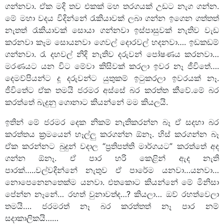
ගන්නවා. ඒක මදි තව එකක් මහ තරගයක් උඩට නැග ගන්න.
මේ මහා වදය විදින්නේ රැකියාවක් ලබා ගන්න ඉගෙන ගත්තත්
නැතත් රැකියාවක් සොයා ගන්නවා ඉස්පාසුවක් නැතිව වැඩ
කරනවා කෑම සොයනවා ගෙවල් දොරවල් හදනවා…. ඉඩකඩම්
ගන්නවා. රැ දහවල් නිදි නැතිව දරුවන් පෝෂණය කරනවා…
මරණයට යන විට මේවා කිසිවක් කරලා ඉවර නෑ ජීවිතේ….
දෙමව්පියන්ට දූ දරුවන්ට යුතුකම් ඉටුකරලා ඉවරයක් නෑ.
ජීවිතේට ඒක තමයි ජරමර අස්සේ බර කරත්ත කීවේ.මේ බර
කරත්තේ බැදුනු ගොනාට කියන්නේ මම කියලයි.
ඉතින් මේ ජරමර දෙක නිකම් නැතිකරන්න බෑ ඒ සදහා බර
කරත්තය ක්‍රමයෙන් හෑල්ලු කරගන්න ඕනෑ. හිස් කරගන්න බෑ
ඒක කරන්නට බුදුන් වදාල “ප්‍රතිපත්ති මාර්ගයට” කරත්තේ අද
ගන්න ඕනෑ. ඒ පාර හරි කෙළින් ඇද නැති
පාරක්…..වල්වදින්නේ නැතුව ඒ පාරේම යනවා…යනවා…
නොපෙනෙනතෙක්ම යනවා. එතකොට කියන්නේ මේ මිනිසා
පේන්න නෑනේ… රහත් වුනාවත්ද…? කියලා… ඔව් රහත්වෙලා
තමයි…. ජරමරත් නෑ බර කරත්තත් නෑ පාර නම්
සදාකාලිකයි……