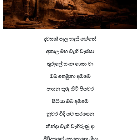
දවසක් පැල නැති හේනේ
අකාල මහ වැහි වැස්සා
තුරුලේ හංගා ගෙන මා
ඔබ තෙමුනා අම්මේ
පායන තුරු හිටි පියවර
සිටියා ඔබ අම්මේ
නුවර වීදි යට කරගෙන
නින්දා වැහි වැගිරුණු දා
බිරිදකගේ සෙනෙහෙ ගියා