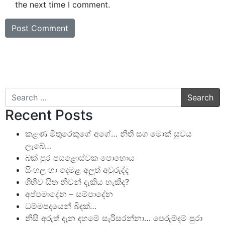
the next time I comment.
Search
Recent Posts
කළණ මිතුරෙකුගේ අගේ… නිති සග මොක් සුවය
ලැබේ…
බක් පුර පසළොස්වක පොහොය
සිංහල හා දෙමළ අලුත් අවුරුද්ද
ගිහිව සිත නිවන් දැකිය හැකිද?
අප්පමාදේන – සම්පාදේන
ධම්මපදයෙන් බිඳක්…
නිසි අරුත් දැන දහමේ සැරිසරන්නා… පෙරුම්දම් පුරා