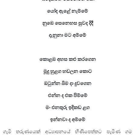
යෝද ඇළේ නැම්මේ
නුඹෙ සෙනෙහස සුවද දිදී
දැනුනා මට අම්මේ
කොළඹ අහස කළු කරගෙන
මූදු හුළග හඩලන කොට
ඔටුන්න බිම දා දුවගෙන
එන්න ද එක පිම්මේ
මං එනතුරු ඉදිකඩ ළග
ඉන්නවා ද අම්මේ
ගැමි තරුණයෙක් අධ්‍යාපනයේ හිණිපෙත්තට පැමිණ ගම