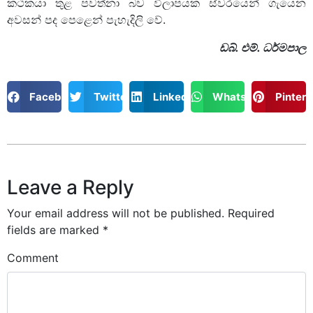
කථකයා තුළ පවත්නා බව විලාපයක ස්වරයෙන් ගැයෙන
අවසන් පද පෙළෙන් පැහැදිලි වේ.
ඩබ්. එම්. ධර්මපාල
Facebook
Twitter
LinkedIn
WhatsApp
Pintere
Leave a Reply
Your email address will not be published.
Required
fields are marked
*
Comment