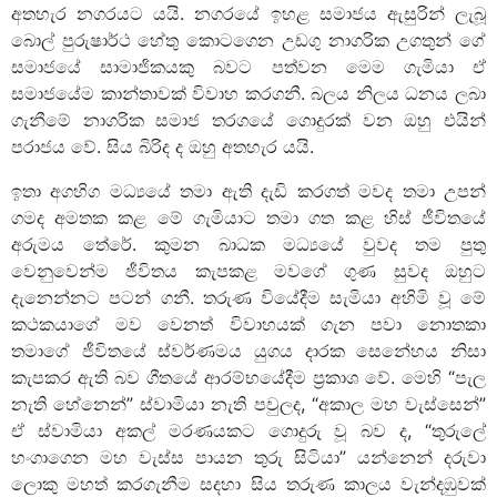
අතහැර නගරයට යයි. නගරයේ ඉහළ සමාජය ඇසුරින් ලැබූ
බොල් පුරුෂාර්ථ හේතු කොටගෙන උඩගු නාගරික උගතුන් ගේ
සමාජයේ සාමාජිකයකු බවට පත්වන මෙම ගැමියා ඒ
සමාජයේම කාන්තාවක් විවාහ කරගනී. බලය නිලය ධනය ලබා
ගැනීමේ නාගරික සමාජ තරගයේ ගොදුරක් වන ඔහු එයින්
පරාජය වේ. සිය බිරිද ද ඔහු අතහැර යයි.
ඉතා අගහිග මධ්‍යයේ තමා ඇති දැඩි කරගත් මවද තමා උපන්
ගමද අමතක කළ මේ ගැමියාට තමා ගත කළ හිස් ජීවිතයේ
අරුමය තේරේ. කුමන බාධක මධ්‍යයේ වුවද තම පුතු
වෙනුවෙන්ම ජීවිතය කැපකළ මවගේ ගුණ සුවද ඔහුට
දැනෙන්නට පටන් ගනී. තරුණ වියේදීම සැමියා අහිමි වූ මේ
කථකයාගේ මව වෙනත් විවාහයක් ගැන පවා නොතකා
තමාගේ ජීවිතයේ ස්වර්ණමය යුගය දාරක සෙනේහය නිසා
කැපකර ඇති බව ගීතයේ ආරම්භයේදීම ප්‍රකාශ වේ. මෙහි “පැල
නැති හේනෙන්” ස්වාමියා නැති පවුලද, “අකාල මහ වැස්සෙන්”
ඒ ස්වාමියා අකල් මරණයකට ගොදුරු වූ බව ද, “තුරුලේ
හංගාගෙන මහ වැස්ස පායන තුරු සිටියා” යන්නෙන් දරුවා
ලොකු මහත් කරගැනීම සදහා සිය තරුණ කාලය වැන්දඹුවක්