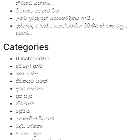
නිවනට යන්නා…
විනාශය වෙනස් වීම
උතුම් දුරුතු පුන් පොහෝ දිනය අදයි…
දන්නවද වැඩක්… යසෝධරාවිය පිරිණිවන් පානවලු…
අහෝ…
Categories
Uncategorized
අටලෝ දහම
කතා වස්තු
ජීවිතයට යමක්
දහම් සෙවන
දුක සැප
නිර්මාණ
ප්‍රේමය
පොතකින් පිටුවක්
බුද්ධ දේශනා
භාවනා ක්‍රම