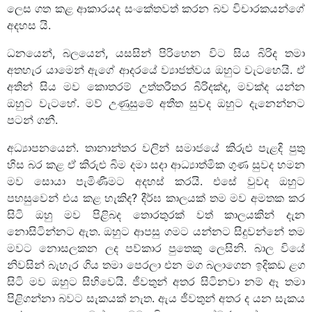
ලෙස ගත කළ ආකාරයද සංකේතවත් කරන බව විචාරකයන්ගේ
අදහස යි.
ධනයෙන්, බලයෙන්, යසසින් පිරිහෙන විට සිය බිරිද තමා
අතහැර යාමෙන් ඇගේ ආදරයේ ව්‍යාජත්වය ඔහුට වැටහෙයි. ඒ
අතින් සිය මව කොතරම් උත්තරීතර බිරිදක්ද, මවක්ද යන්න
ඔහුට වැටහේ. මව් උණුසුමේ අතීත සුවද ඔහුට දැනෙන්නට
පටන් ගනී.
අධ්‍යාපනයෙන්. තානාන්තර වලින් සමාජයේ කිරුළු පැළදි පුතු
හිස බර කළ ඒ කිරුළු බිම දමා සදා ආධ්‍යාත්මික ගුණ සුවද හමන
මව සොයා පැමිණීමට අදහස් කරයි. එසේ වුවද ඔහුට
පහසුවෙන් එය කළ හැකිද? දීර්ඝ කාලයක් තම මව අමතක කර
සිටි ඔහු මව පිළිබද තොරතුරක් වත් කාලයකින් දැන
නොසිටින්නට ඇත. ඔහුට ආපසු ගමට යන්නට සිදුවන්නේ තම
මවට නොසලකන ලද පව්කාර පුතෙකු ලෙසිනි. බාල වියේ
නිවසින් බැහැර ගිය තමා පෙරලා එන මග බලාගෙන ඉදිකඩ ළග
සිටි මව ඔහුට සිහිවෙයි. ජීවතුන් අතර සිටිනවා නම් ඈ තමා
පිළිගන්නා බවට සැකයක් නැත. ඇය ජීවතුන් අතර ද යන සැකය