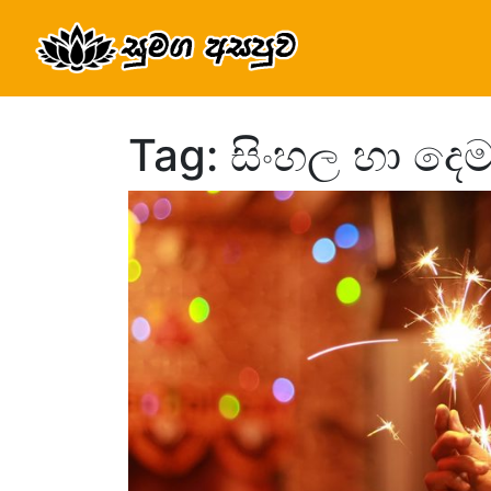
Tag: සිංහල හා දෙමළ