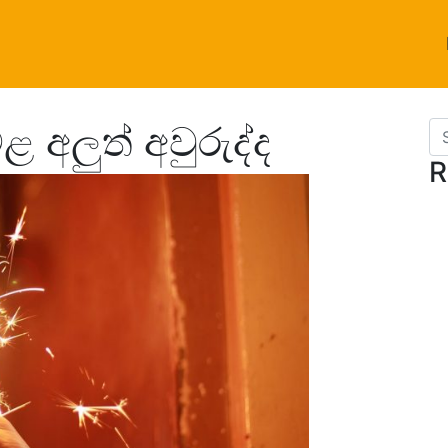
 අලුත් අවුරුද්ද
Se
R