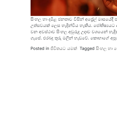
සිංහල හා දමිළ ජනතාව විසින් අප්‍රේල් මාසය
උත්සවයක් ලෙස හැදින්විය හැකිය. ජෝතිෂ්‍යයට 
වන අවස්ථාව සිංහල අවුරුදු උදාව වශයෙන් හැදි
ගැසේ. එරබදු තුරු මලින් හැඩවේ. කොහාගේ අපූරු
Posted in
ජීවිතයට යමක්
Tagged
සිංහල හා දෙ