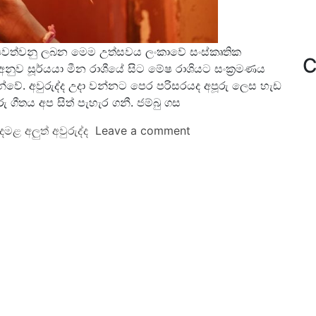
ේදී පවත්වනු ලබන මෙම උත්සවය ලංකාවේ සංස්කෘතික
C
අනුව සූර්යයා මීන රාශීයේ සිට මේෂ රාශියට සංක්‍රමණය
න්වේ. අවුරුද්ද උදා වන්නට පෙර පරිසරයද අපූරු ලෙස හැඩ
 ගීතය අප සිත් පැහැර ගනී. ජම්බු ගස
මළ අලුත් අවුරුද්ද
Leave a comment