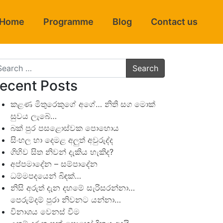
Home
Programme
Blog
Contact us
arch
ecent Posts
කළණ මිතුරෙකුගේ අගේ… නිති සග මොක්
සුවය ලැබේ…
බක් පුර පසළොස්වක පොහොය
සිංහල හා දෙමළ අලුත් අවුරුද්ද
ගිහිව සිත නිවන් දැකිය හැකිද?
අප්පමාදේන – සම්පාදේන
ධම්මපදයෙන් බිඳක්…
නිසි අරුත් දැන දහමේ සැරිසරන්නා…
පෙරුම්දම් පුරා නිවනට යන්නා…
විනාශය වෙනස් වීම