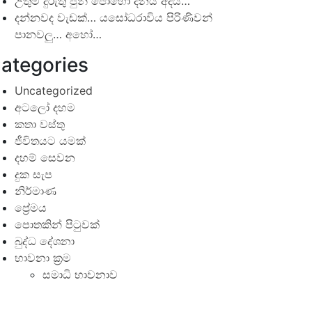
උතුම් දුරුතු පුන් පොහෝ දිනය අදයි…
දන්නවද වැඩක්… යසෝධරාවිය පිරිණිවන්
පානවලු… අහෝ…
ategories
Uncategorized
අටලෝ දහම
කතා වස්තු
ජීවිතයට යමක්
දහම් සෙවන
දුක සැප
නිර්මාණ
ප්‍රේමය
පොතකින් පිටුවක්
බුද්ධ දේශනා
භාවනා ක්‍රම
සමාධි භාවනාව