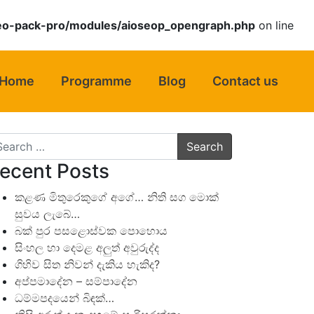
eo-pack-pro/modules/aioseop_opengraph.php
on line
Home
Programme
Blog
Contact us
arch
ecent Posts
කළණ මිතුරෙකුගේ අගේ… නිති සග මොක්
සුවය ලැබේ…
බක් පුර පසළොස්වක පොහොය
සිංහල හා දෙමළ අලුත් අවුරුද්ද
ගිහිව සිත නිවන් දැකිය හැකිද?
අප්පමාදේන – සම්පාදේන
ධම්මපදයෙන් බිඳක්…