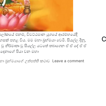
වන ලෝකයේ එනම්, විවට්ඨමාන යුගයේ ආරම්භයේදී
C
සක් පහළ විය. මම මහා බ්‍රහ්මයා වෙමි. සියල්ල දිනූ,
ෘ වූ නිර්මාතෘ වූ සියල්ල යටතේ තබාගෙන ඒ ඒ දේ ඒ ඒ
 දෙනාගේ පියා වන මහා
හා බ්‍රහ්මයාගේ උත්පත්ති කථාව
Leave a comment