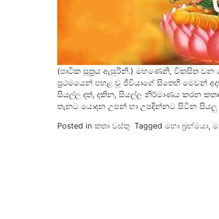
(පාටික සූත්‍රය ඇසුරිනි.) මහණෙනි, විකසිත 
ප්‍රථමයෙන් පහළ වූ ජීවියාගේ සිතෙහි මෙවන් අදහ
සියල්ල දත්, දකින, සියල්ල නිර්මාණය කරන කත
තැනට යොදන උපන් හා උපදින්නට සිටින සියලු
Posted in
කතා වස්තු
Tagged
මහා බ්‍රහ්මයා
,
ම