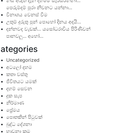
නිසි අරුත් දැන දහමේ සැරිසරන්නා…
පෙරුම්දම් පුරා නිවනට යන්නා…
විනාශය වෙනස් වීම
උතුම් දුරුතු පුන් පොහෝ දිනය අදයි…
දන්නවද වැඩක්… යසෝධරාවිය පිරිණිවන්
පානවලු… අහෝ…
ategories
Uncategorized
අටලෝ දහම
කතා වස්තු
ජීවිතයට යමක්
දහම් සෙවන
දුක සැප
නිර්මාණ
ප්‍රේමය
පොතකින් පිටුවක්
බුද්ධ දේශනා
භාවනා ක්‍රම