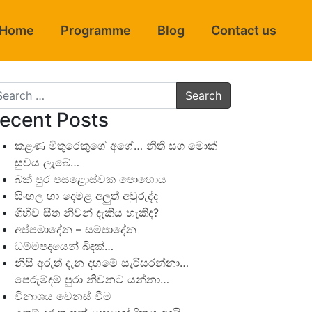
Home
Programme
Blog
Contact us
arch
ecent Posts
කළණ මිතුරෙකුගේ අගේ… නිති සග මොක්
සුවය ලැබේ…
බක් පුර පසළොස්වක පොහොය
සිංහල හා දෙමළ අලුත් අවුරුද්ද
ගිහිව සිත නිවන් දැකිය හැකිද?
අප්පමාදේන – සම්පාදේන
ධම්මපදයෙන් බිඳක්…
නිසි අරුත් දැන දහමේ සැරිසරන්නා…
පෙරුම්දම් පුරා නිවනට යන්නා…
විනාශය වෙනස් වීම