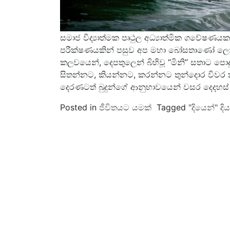
සමාජ විද්‍යාත්මක පෘථුල අධ්‍යාත්මික ගවේෂණයක 
පරීක්ෂණයකින් පසුව අප මහා බෝසතාණෝ ලොවට
කලවයෙන්, දෙපතුලෙන් බිහිවූ “මිනි” සතාට ප
සිතන්නට, කියන්නට, කරන්නට තුන්දොර විවර ක
දෙරණටත් බුදුන්ගේ ආනුභාවයෙන් වසර දෙදහස් 
Posted in
ජීවිතයට යමක්
Tagged
"දියෙන්" ද