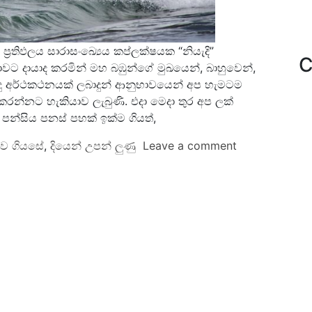
ප්‍රතිඵලය සාරාසංඛ්‍යෙය කප්ලක්ෂයක “නියැදි”
C
 දායාද කරමින් මහ බඹුන්ගේ මුඛයෙන්, බාහුවෙන්,
ොදු අර්ථකථනයක් ලබාදුන් ආනුභාවයෙන් අප හැමටම
රන්නට හැකියාව ලැබුණි. එදා මෙදා තුර අප ලක්
පන්සිය පනස් පහක් ඉක්ම ගියත්,
ියව ගියසේ
,
දියෙන් උපන් ලුණු
Leave a comment