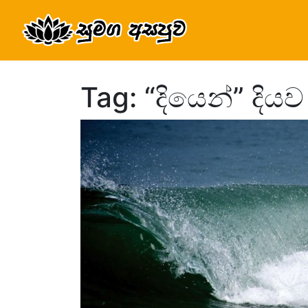
Tag: “දියෙන්” දිය