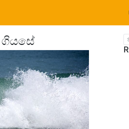
ව ගියසේ
Se
R