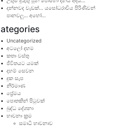
උතුම් දුරුතු පුන් පොහෝ දිනය අදයි…
දන්නවද වැඩක්… යසෝධරාවිය පිරිණිවන්
පානවලු… අහෝ…
ategories
Uncategorized
අටලෝ දහම
කතා වස්තු
ජීවිතයට යමක්
දහම් සෙවන
දුක සැප
නිර්මාණ
ප්‍රේමය
පොතකින් පිටුවක්
බුද්ධ දේශනා
භාවනා ක්‍රම
සමාධි භාවනාව