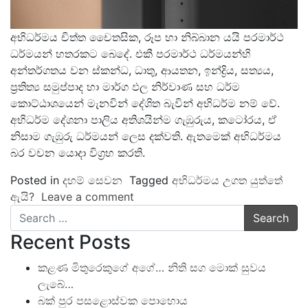
අභිධර්මය චිත්ත චෛතසික, රූප හා නිබ්බාන යයි පරමාර්ථ
ධර්මයන් හතරකට බෙදේ. එකී පරමාර්ථ ධර්මයන්හි
අන්තර්ගතය වන ස්කන්ධ, ධාතු, ආයතන, ඉන්ද්‍රිය, සත්‍යය,
ප්‍රතිත්‍ය සමුප්පාද හා මාර්ග ඵල නිර්වාණ සහ ධර්ම
කොට්ඨාශයෙන් මැනවින් දේශිත බැවින් අභිධර්ම නම් වේ.
අභිධර්ම දේශනා පාලිය අතිශයින්ම ගැඹුරුය, කටෝරය, ඒ
නිසාම ගැඹුරු ධර්මයන් ලෙස දක්වති. ඇතමෙක් අභිධර්මය
බර වචන යොදා විග්‍රහ කරති.
Posted in
දහම් සෙවන
Tagged
අභිධර්මය උගත යුත්තේ
ඇයි?
Leave a comment
Search
Recent Posts
කළණ මිතුරෙකුගේ අගේ… නිති සග මොක් සුවය
ලැබේ…
බක් පුර පසළොස්වක පොහොය