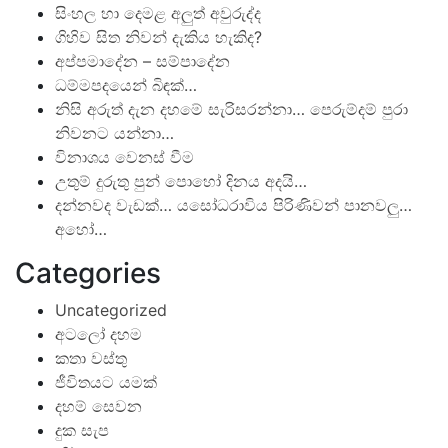
සිංහල හා දෙමළ අලුත් අවුරුද්ද
ගිහිව සිත නිවන් දැකිය හැකිද?
අප්පමාදේන – සම්පාදේන
ධම්මපදයෙන් බිඳක්…
නිසි අරුත් දැන දහමේ සැරිසරන්නා… පෙරුම්දම් පුරා
නිවනට යන්නා…
විනාශය වෙනස් වීම
උතුම් දුරුතු පුන් පොහෝ දිනය අදයි…
දන්නවද වැඩක්… යසෝධරාවිය පිරිණිවන් පානවලු…
අහෝ…
Categories
Uncategorized
අටලෝ දහම
කතා වස්තු
ජීවිතයට යමක්
දහම් සෙවන
දුක සැප