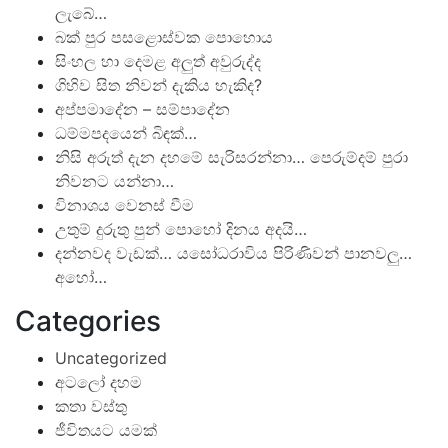
ලැබේ…
බක් පුර පසළොස්වක පොහොය
සිංහල හා දෙමළ අලුත් අවුරුද්ද
ගිහිව සිත නිවන් දැකිය හැකිද?
අප්පමාදේන – සම්පාදේන
ධම්මපදයෙන් බිඳක්…
නිසි අරුත් දැන දහමේ සැරිසරන්නා… පෙරුම්දම් පුරා
නිවනට යන්නා…
විනාශය වෙනස් වීම
උතුම් දුරුතු පුන් පොහෝ දිනය අදයි…
දන්නවද වැඩක්… යසෝධරාවිය පිරිණිවන් පානවලු…
අහෝ…
Categories
Uncategorized
අටලෝ දහම
කතා වස්තු
ජීවිතයට යමක්