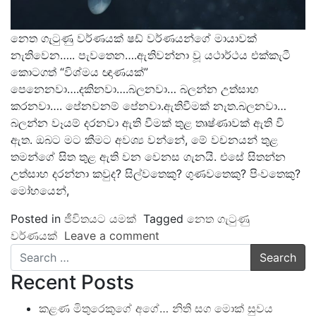
නෙත ගැටුණු වර්ණයක් ෂඩ් වර්ණයන්ගේ මායාවක්
නැතිවෙන….. පැවතෙන….ඇතිවන්නා වූ යථාර්ථය එක්කැටී
කොටගත් “විශ්මය ඥාණයක්”
පෙනෙනවා….දකිනවා….බලනවා… බලන්න උත්සාහ
කරනවා…. පේනවනම් පේනවා.ඇතිවීමක් නැත.බලනවා…
බලන්න වෑයම් දරනවා ඇති වීමක් තුළ තෘෂ්ණාවක් ඇති වී
ඇත. ඔබට මට කීමට අවශ්‍ය වන්නේ, මේ වචනයන් තුළ
තමන්ගේ සිත තුළ ඇති වන වෙනස ගැනයි. එසේ සිතන්න
උත්සාහ දරන්නා කවුද? සිල්වතෙකු? ගුණවතෙකු? පිංවතෙකු?
මෝහයෙන්,
Posted in
ජීවිතයට යමක්
Tagged
නෙත ගැටුණු
වර්ණයක්
Leave a comment
Search
Recent Posts
කළණ මිතුරෙකුගේ අගේ… නිති සග මොක් සුවය